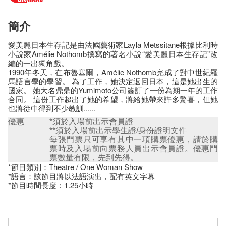
簡介
愛美麗日本生存記是由法國藝術家Layla Metssitane根據比利時
小說家Amélie Nothomb撰寫的著名小說“愛美麗日本生存記”改
編的一出獨角戲。
1990年冬天，在布魯塞爾，Amélie Nothomb完成了對中世紀羅
馬語言學的學習。 為了工作，她決定返回日本，這是她出生的
國家。 她大名鼎鼎的Yumimoto公司簽訂了一份為期一年的工作
合同。 這份工作超出了她的希望，將給她帶來許多驚喜，但她
也將從中得到不少教訓......
優惠
*須於入場前出示會員證
**須於入場前出示學生證/身份證明文件
每張門票只可享有其中一項購票優惠，請於購
票時及入場前向票務人員出示會員證。優惠門
票數量有限，先到先得。
*節目類別：Theatre / One Woman Show
*語言：該節目將以法語演出，配有英文字幕
*節目時間長度：1.25小時