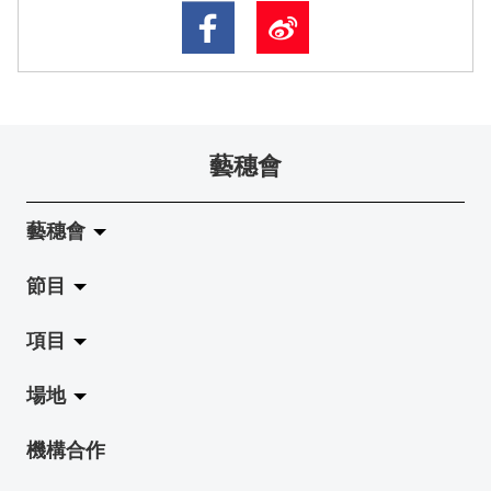
藝穗會
藝穗會
節目
關於藝穗會
項目
藝穗會的演化
拉闊
場地
使命與宗旨
展覽
Jazz-Go-Central, Jazz-Go-Fringe
機構合作
藝穗會架構
演出
LPL
陳麗玲畫廊