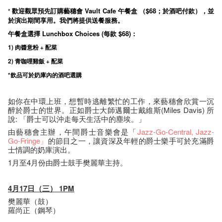
歡迎觀眾預先訂購藝穗會
Vault Cafe
午餐盒 （$68；於酒吧付款），並
*
於演出期間享用。我們將提供送餐服務。
午餐盒選擇 Lunchbox Choices (每款 $68)：
1) 肉醬意粉 + 配菜
2) 青咖哩雞飯 +
配菜
*飲品可於奶庫內的酒吧選購
如你在中環上班，想暫時逃離繁忙的工作，來藝穗會欣賞一沉
醉於爵士的世界。正如爵士大師邁爾士戴維斯(Miles Davis) 所
說: 「爵士可以沖走每天生活中的塵埃。」
由藝穗會主辦，午間爵士音樂會是「
Jazz-Go-Central
, Jazz-
Go-Fringe」
的節目之一，讓資深及年輕的爵士樂手可於充滿爵
士情調的奶庫演出。
1月至4月份由爵士鼓手樊麗華主持。
4月17日（三） 1PM
樊麗華（鼓）
羅尚正（鋼琴）