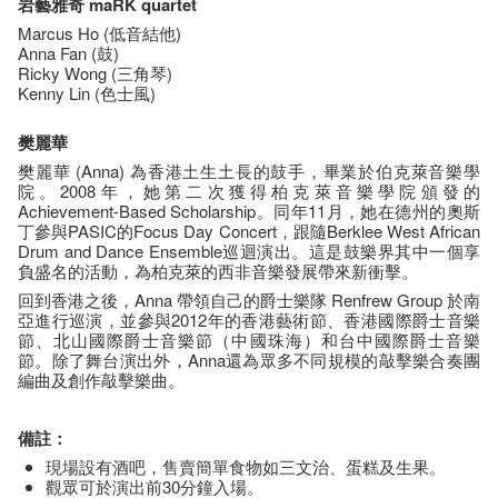
岩藝雅奇 maRK quartet
Marcus Ho (低音結他)
Anna Fan (鼓)
Ricky Wong (三角琴)
Kenny Lin (色士風)
樊麗華
樊麗華 (Anna) 為香港土生土長的鼓手，畢業於伯克萊音樂學
院。2008年，她第二次獲得柏克萊音樂學院頒發的
Achievement-Based Scholarship。同年11月，她在德州的奧斯
丁參與PASIC的Focus Day Concert，跟隨Berklee West African
Drum and Dance Ensemble巡迴演出。這是鼓樂界其中一個享
負盛名的活動，為柏克萊的西非音樂發展帶來新衝擊。
回到香港之後，Anna 帶領自己的爵士樂隊 Renfrew Group 於南
亞進行巡演，並參與2012年的香港藝術節、香港國際爵士音樂
節、北山國際爵士音樂節（中國珠海）和台中國際爵士音樂
節。除了舞台演出外，Anna還為眾多不同規模的敲擊樂合奏團
編曲及創作敲擊樂曲。
備註：
現場設有酒吧，售賣簡單食物如三文治、蛋糕及生果。
觀眾可於演出前30分鐘入場。