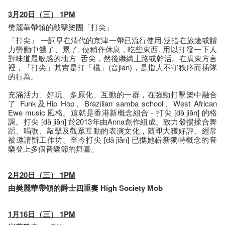
3月20日（三） 1PM
樊麗華帶領的敲擊樂團「打尖」
「打尖」 一詞早在清代的京津一帶已流行使用,泛指在旅途或體
力勞動中餓了、累了, 便稍作休息 , 吃些東西, 用以打發一下人
對味道最敏感的地方 -舌尖，然後繼續上路或幹活。在廣東方言
裡，「打尖」其實是打「櫼」(音jiān)，是指人不守秩序而插隊
的行為。
充滿活力、好玩、多原化、互動的一群，在強勁打擊樂中融合
了 Funk及Hip Hop、Brazilian samba school、West African
Ewe music 風格。這就是香港新概念組合﹣打尖 [dǎ jiān] 的格
調。打尖 [dǎ jiān] 於2013年由Anna創作組成。致力發揚揉合舞
蹈、唱歌、敲擊及觀眾互動的表演文化，隨即大獲好評、經常
被邀請辦工作坊。至今打尖 [dǎ jiān] 已攜她嶄新獨特概念的音
樂登上多個音樂節的舞臺。
2月20日（三） 1PM
由樊麗華帶領的爵士四重奏 High Society Mob
1月16日（三） 1PM