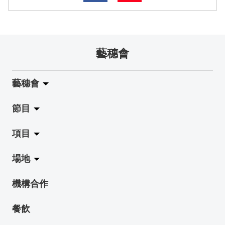
藝穗會
藝穗會
節目
關於藝穗會
項目
藝穗會的演化
拉闊
場地
使命與宗旨
展覽
Jazz-Go-Central, Jazz-Go-Fringe
機構合作
藝穗會架構
演出
LPL
陳麗玲畫廊
餐飲
檔案庫
活動
2015-16 藝術場地資助計劃
奶庫