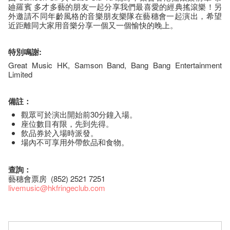
廸羅賓 多才多藝的朋友一起分享我們最喜愛的經典搖滾樂！另
外邀請不同年齡風格的音樂朋友樂隊在藝穗會一起演出，希望
近距離同大家用音樂分享一個又一個愉快的晚上。
特別鳴謝
:
Great Music HK, Samson Band, Bang Bang Entertainment
Limited
備註：
觀眾可於演出開始前30分鐘入場。
座​位​數目​有​限​，先到先得。
飲品券於入場時派發。
場內不可享用外帶飲品和食物。
查詢：
藝穗會票房 (852) 2521 7251
livemusic@hkfringeclub.com