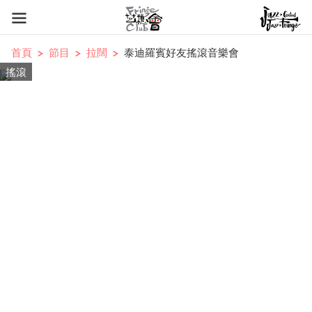
首頁
節目
拉闊
泰迪羅賓好友搖滾音樂會
搖滾