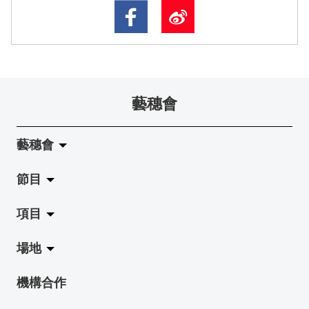
藝穗會
藝穗會
節目
關於藝穗會
項目
藝穗會的演化
拉闊
場地
使命與宗旨
展覽
Jazz-Go-Central, Jazz-Go-Fringe
機構合作
藝穗會架構
演出
LPL
陳麗玲畫廊