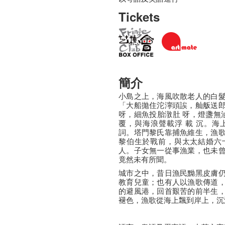
Tickets
簡介
小島之上，海風吹散老人的白
「大船拋住沱濘頭誒，舢舨送
呀，細魚投胎潡肚 呀，燈盞無
覆，與海浪聲載浮 載 沉。
詞。塔門黎氏靠捕魚維生，漁
黎伯生於戰前，與太太結婚六
人。子女無一從事漁業，也未
竟然未有所聞。
城市之中，昔日漁民黝黑皮膚
教育兒童；也有人以漁歌傳道
的避風港，回首艱苦的前半生
褪色，漁歌從海上飄到岸上，沉