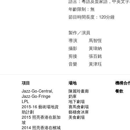
語言：粵語及蛋家語，中英文字
年齡限制：無
節目時間長度：120分鐘
製作／演員
導演 馬智恆
攝影 黃瑋納
剪接 張百銘
音樂 黃津珏
項目
場地
機構合
Jazz-Go-Central,
陳麗玲畫廊
餐飲
Jazz-Go-Fringe
奶庫
LPL
地下劇場
2015-16 藝術場地資
賽馬會劇場
助計劃
藝穗會冰庫
2015 照亮香港在新加
美食劇場
坡
2014 照亮香港在檳城