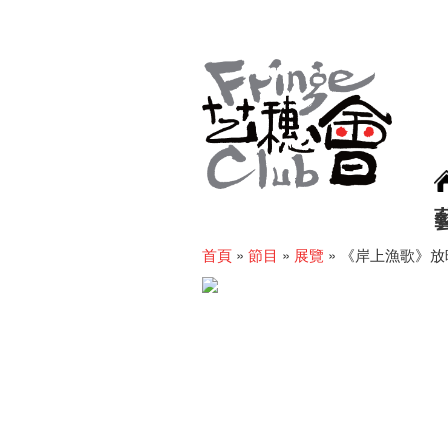
首頁
»
節目
»
展覽
»
《岸上漁歌》放