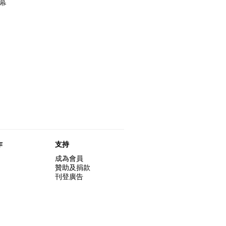
幕
作
支持
成為會員
贊助及捐款
刊登廣告