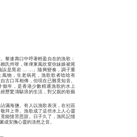
髮。黎連壽口中哼著輕盈自在的漁歌：
郎賴氏州呀，咪俾東風吹窒你妹娘裙尾
油誒是黑岩 … …」隨興變奏，調子重
海上風物，生老病死，漁歌歌者唸唸有
歌自古口耳相傳，但現在已難覓知音。
十餘年，是香港少數精通漁歌的水上
曾經歷驚濤駭浪的生活，對父親的歌藝
仍沾滿海鹽。有人以漁歌表演，在社區
，敬拜上帝。漁歌成了這些水上人心靈
，竟能憶苦思甜。日子久了，漁民記憶
澱成安撫心靈的淡然之音。