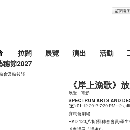
訂閱電
拉闊
展覽
演出
活動
藝穗節2027
映會及映後談
《岸上漁歌》放
展覽 - 電影
SPECTRUM ARTS AND DE
(五) 01-12-2017 7:30 PM - 2 小
賽馬會劇場
HKD 120,八折(藝穗會會員/學生
以粵語及英語進行