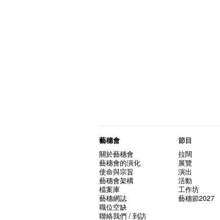
藝穗會
節目
關於藝穗會
拉闊
藝穗會的演化
展覽
使命與宗旨
演出
藝穗會架構
活動
檔案庫
工作坊
藝穗網誌
藝穗節2027
職位空缺
聯絡我們 / 到訪