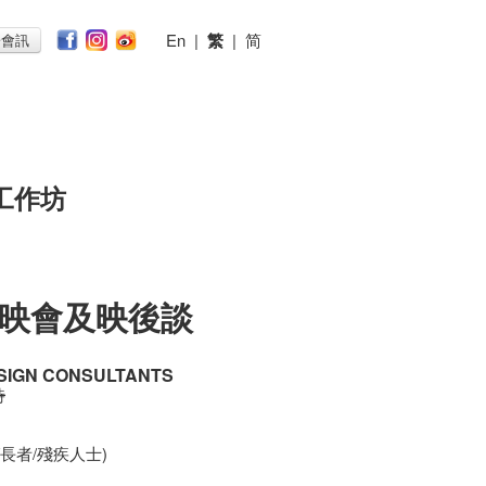
En
|
繁
|
简
子會訊
工作坊
映會及映後談
SIGN CONSULTANTS
時
/長者/殘疾人士)