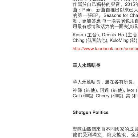
作屬於自己獨特的聲音。201
曲：Rain。新曲自推出以來
的第一張EP。Seasons for
潮，更加答應 每一場表演也用
用最有感情和活力的一面去演繹
Kasa (主音), Dennis Ho (主音
Ching (低音結他), KuloMing (鼓)
http://www.facebook.com/seaso
華人永遠唔長
華人永遠唔長，勝在各有所長。
神暉 (結他), 阿達 (結他), Ivor
Cat (和唱), Cherry (和唱), 棠 (
Shotgun Politics
樂隊由四個來自不同國家的成
他們受到獨立、龐克搖滾、金