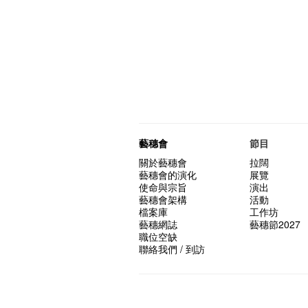
藝穗會
節目
關於藝穗會
拉闊
藝穗會的演化
展覽
使命與宗旨
演出
藝穗會架構
活動
檔案庫
工作坊
藝穗網誌
藝穗節2027
職位空缺
聯絡我們 / 到訪