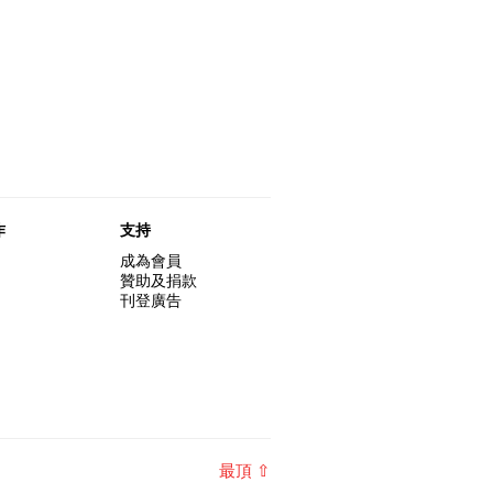
作
支持
成為會員
贊助及捐款
刊登廣告
最頂 ⇧