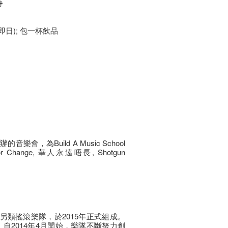
時
 (即日); 包一杯飲品
手合辦的音樂會，為Build A Music School
r Change, 華人永遠唔長, Shotgun
為香港一隊另類搖滾樂隊，於2015年正式組成。
自2014年4月開始，樂隊不斷努力創