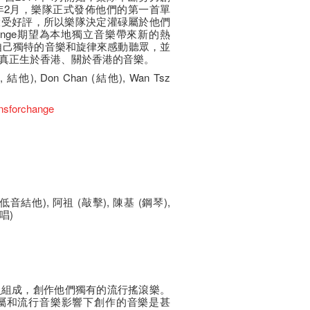
5年2月，樂隊正式發佈他們的第一首單
己大受好評，所以樂隊決定灌碌屬於他們
 Change期望為本地獨立音樂帶來新的熱
自己獨特的音樂和旋律來感動聽眾，並
真正生於香港、關於香港的音樂。
, 結他), Don Chan (結他), Wan Tsz
nsforchange
 (低音結他), 阿祖 (敲擊), 陳基 (鋼琴),
和唱)
員組成，創作他們獨有的流行搖滾樂。
屬和流行音樂影響下創作的音樂是甚