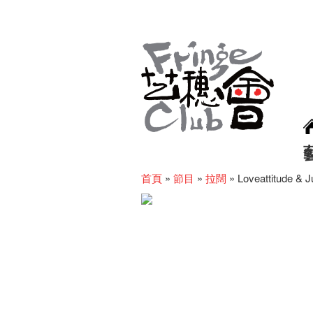
首頁
»
節目
»
拉闊
»
Loveattitude &