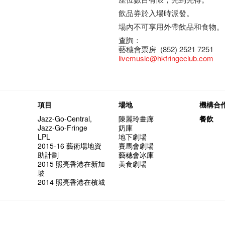
飲品券於入場時派發。
場內不可享用外帶飲品和食物。
查詢：
藝穗會票房 (852) 2521 7251
livemusic@hkfringeclub.com
項目
場地
機構合
Jazz-Go-Central,
陳麗玲畫廊
餐飲
Jazz-Go-Fringe
奶庫
LPL
地下劇場
2015-16 藝術場地資
賽馬會劇場
助計劃
藝穗會冰庫
2015 照亮香港在新加
美食劇場
坡
2014 照亮香港在檳城