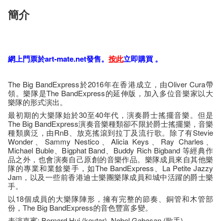
簡介
網​上門票於art-mate.net發售。
按​此
立即購​買​ 。
The Big BandExpress於2016年在香港成立，由Oliver Cura帶
領。樂隊是The BandExpress的延伸版，加入多位音樂家以大
樂隊的形式演出。
最初期的大樂隊始於30至40年代，演奏爵士搖擺音樂。但是
The Big BandExpress演奏音樂種類卻不限於爵士搖擺樂，音樂
種類廣泛，由RnB、放克搖滾到拉丁及流行歌。除了有Stevie
Wonder、Sammy Nestico、Alicia Keys、Ray Charles、
Michael Buble、Bigphat Band、Buddy Rich Bigband 等經典作
品之外，也會演奏自己原創的音樂作品。樂隊成員來自其他樂
隊的專業和業餘樂手，如The BandExpress、La Petite Jazzy
Jam，以及一些前香港迪士樂團樂隊成員和城中活躍的爵士樂
手。
以18個成員的大樂隊陣形，擁有完整的節奏、銅管和木管部
份，The Big BandExpress的音色豐富多變。
表演嘉賓: Bernard Hui (keytar), Nobel Gabasan (歌手)