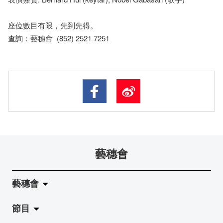
座​位​數目​有​限​，先到先得。
查詢：藝穗會 (852) 2521 7251
藝穗會
藝穗會
節目
關於藝穗會