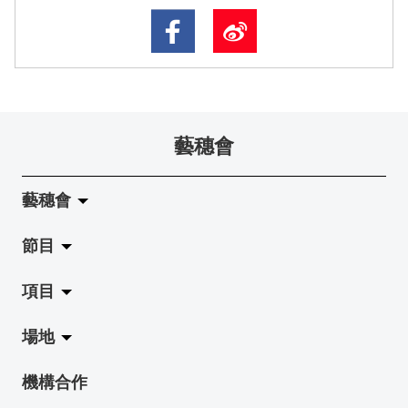
藝穗會
藝穗會
節目
關於藝穗會
項目
藝穗會的演化
拉闊
場地
使命與宗旨
展覽
Jazz-Go-Central, Jazz-Go-Fringe
機構合作
藝穗會架構
演出
LPL
陳麗玲畫廊