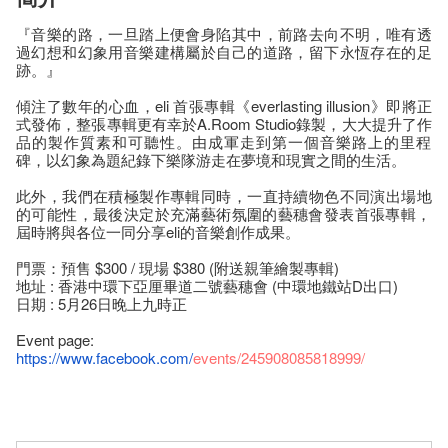
『音樂的路，一旦踏上便會身陷其中，前路去向不明，
唯有透
過幻想和幻象用音樂建構屬於自己的道路，
留下永恆存在的足
跡。』
傾注了數年的心血，eli 首張專輯《everlasting illusion》即將正
式發佈，整張專輯更有幸於A.Room Studio錄製，大大提升了作
品的製作質素和可聽性。
由成軍走到第一個音樂路上的里程
碑，
以幻象為題紀錄下樂隊游走在夢境和現實之間的生活。
此外，我們在積極製作專輯同時，
一直持續物色不同演出場地
的可能性，
最後決定於充滿藝術氛圍的藝穗會發表首張專輯，
屆時將與各位一同分享eli的音樂創作成果。
門票：預售 $300 / 現場 $380 (附送親筆繪製專輯)
地址 : 香港中環下亞厘畢道二號藝穗會 (中環地鐵站D出口)
日期 : 5月26日晚上九時正
Event page:
https://www.facebook.com/
events/245908085818999/