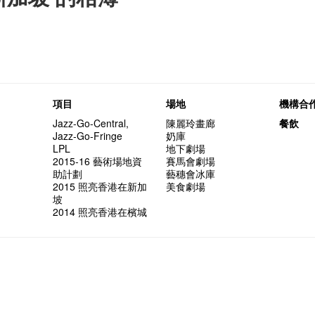
項目
場地
機構合
Jazz-Go-Central,
陳麗玲畫廊
餐飲
Jazz-Go-Fringe
奶庫
LPL
地下劇場
2015-16 藝術場地資
賽馬會劇場
助計劃
藝穗會冰庫
2015 照亮香港在新加
美食劇場
坡
2014 照亮香港在檳城