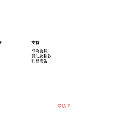
作
支持
成為會員
贊助及捐款
刊登廣告
最頂 ⇧