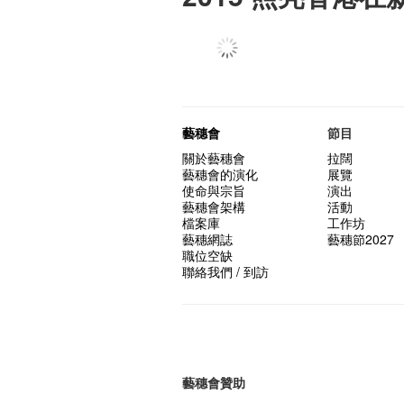
藝穗會
節目
關於藝穗會
拉闊
藝穗會的演化
展覽
使命與宗旨
演出
藝穗會架構
活動
檔案庫
工作坊
藝穗網誌
藝穗節2027
職位空缺
聯絡我們 / 到訪
藝穗會贊助