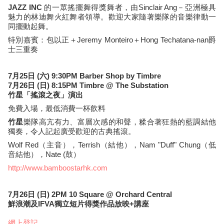
JAZZ
INC
的一眾搖擺舞得獎舞者，由Sinclair Ang－亞洲極具
魅力的林迪舞火紅舞者領導。歡迎大家隨著樂隊的音樂律動一
同擺動起舞。
特別嘉賓：包以正＋Jeremy Monteiro＋Hong Techatana-nan爵
士三重奏
7月25日 (六) 9:30PM Barber Shop by Timbre
7月26日 (日) 8:15PM Timbre @ The Substation
竹星「搖滾之夜」演出
免費入場，最低消費一杯飲料
竹星
樂隊高亢有力、富層次感的和聲，糅合著狂熱的藍調結他
獨奏，令人記起廣受歡迎的古典搖滾。
Wolf Red（主音），Terrish（結他），Nam "Duff" Chung（低
音結他），Nate (鼓）
http://www.bamboostarhk.com
7月26日 (日) 2PM 10 Square @ Orchard Central
鮮浪潮及IFVA獨立短片得獎作品放映+講座
網上登記