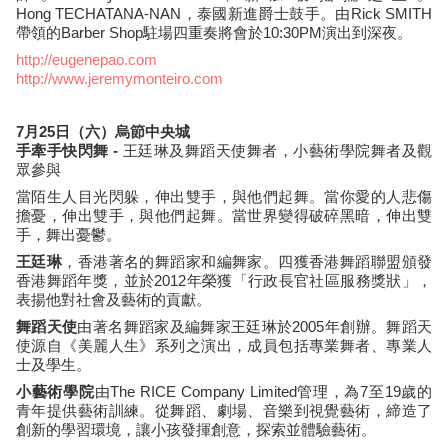
Hong TECHATANA-NAN，泰國新進爵士鼓手。由Rick SMITH
帶領的Barber Shop駐場四重奏將會於10:30PM演出到深夜。
http://eugenepao.com
http://www.jeremymonteiro.com
7月25日（六）烏節中央城
手牽手快閃舞 -
王廷琳及舞蹈天使舞者，小藝術學院舞者及觀
眾參與
當陌生人目光閃躲，伸出雙手，與他們起舞。當你愛的人悲傷
擔憂，伸出雙手，與他們起舞。當世界變得破碎黑暗，伸出雙
手，舞出憂鬱。
王廷琳
，香港著名的舞蹈家和編舞家。四獲香港舞蹈聯盟頒發
香港舞蹈年獎，並於2012年榮獲「行政長官社區服務獎狀」，
表揚他對社會及藝術的貢獻。
舞蹈天使
由著名舞蹈家及編舞家王廷琳於2005年創辦。舞蹈天
使源自《美麗人生》系列之演出，成員包括專業舞者、專業人
士及學生。
小藝術學院
由The RICE Company Limited管理，為7至19歲的
青年提供藝術訓練。從舞蹈、劇場、音樂到視覺藝術，締造了
創新的學習環境，讓小孩發揮創意，探索並體驗藝術。