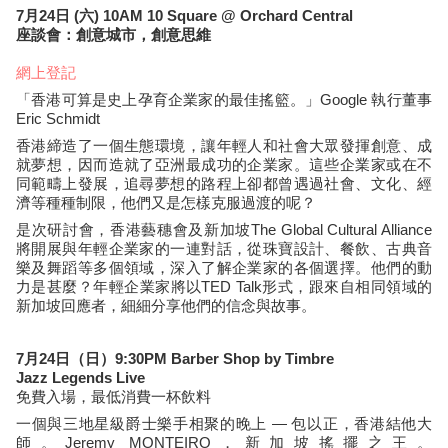
7月24日 (六) 10AM 10 Square @ Orchard Central
座談會：創意城市，創意思維
網上登記
「香港可算是史上孕育企業家的最佳搖籃。」Google 執行董事
Eric Schmidt
香港締造了一個生態環境，讓年輕人和社會大眾發揮創意、成
就夢想，因而造就了亞洲最成功的企業家。這些企業家或在不
同範疇上發展，追尋夢想的路程上卻都曾遇過社會、文化、經
濟等種種制限，他們又是怎樣克服過渡的呢？
是次研討會，香港藝穗會及新加坡The Global Cultural Alliance
將開展與年輕企業家的一連對話，從珠寶設計、餐飲、古典音
樂及舞蹈等多個領域，深入了解企業家的各個選擇。他們的動
力是甚麼？年輕企業家將以TED Talk形式，跟來自相同領域的
新加坡回應者，細細分享他們的信念與故事。
7月24日（日）9:30PM Barber Shop by Timbre
Jazz Legends Live
免費入場，最低消費一杯飲料
一個與三地星級爵士樂手相聚的晚上 — 包以正，香港結他大
師。Jeremy MONTEIRO，新加坡搖擺之王。