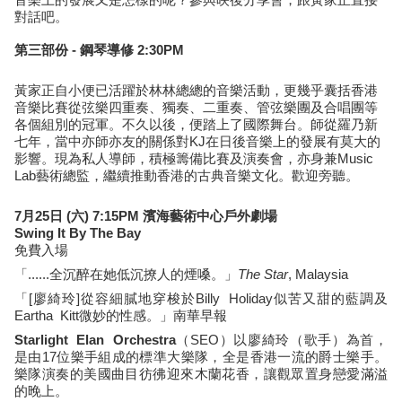
對話吧。
第三部​份 - 鋼琴導修 2:30PM
黃家正自小便已活躍於林林總總的音樂活動，更幾乎囊括香港
音樂比賽從弦樂四重奏、獨奏、二重奏、管弦樂團及合唱團等
各個組別的冠軍。不久以後，便踏上了國際舞台。師從羅乃新
七年，當中亦師亦友的關係對KJ在日後音樂上的發展有莫大的
影響。現為私人導師，積極籌備比賽及演奏會，亦身兼Music
Lab藝術總監，繼續推動香港的古典音樂文化。歡迎旁聽。
7月25日 (六) 7:15PM
濱海藝術中心戶外劇場
Swing It By The Bay
免費入場
「......全沉醉在她低沉撩人的煙嗓。」
The Star
, Malaysia
「[廖綺玲]從容細膩地穿梭於Billy Holiday似苦又甜的藍調及
Eartha Kitt微妙的性感。」南華早報
Starlight Elan Orchestra
（SEO）以廖綺玲（歌手）為首，
是由17位樂手組成的標準大樂隊，全是香港一流的爵士樂手。
樂隊演奏的美國曲目彷彿迎來木蘭花香，讓觀眾置身戀愛滿溢
的晚上。