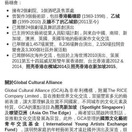
藝穗會：
擁有2個劇院、1個酒吧及售票處
曾製作3個藝術節，包括
香港藝穗節
(1983-1998) 、
乙城
節
(1999-2010) 及
牆不了的乙城節
(2011至今)
已籌辦24個劇場及舞蹈原創演出
已主持90次藝術從業人員駐場計劃，與來自中國、南韓、新
加坡、澳洲、英國、美國等地的藝術家作文化交流
已舉辦逾1,457場展覽、 8,236場舞台演出、2,150場拉闊音
樂會及3,300個社區外展活動
已籌辦66次海外交流，包括於上海世博2010演出、策展
2011第五十四屆威尼斯雙年展香港館、台北香港週2012 &
2014、
照亮香港在檳城2014
及
照亮香港在新加坡2015
。
關於Global Cultural Alliance
Global Cultural Alliance (GCA)為非牟利機構，附屬The RICE
Company Limited，旨在推動世界文化交流，宣揚豐富多元的藝
術表達，讓大眾理解及欣賞不同國家、不同城市的文化元素及
特質。GCA的重點項目為
照亮新加坡（Spotlight
Singapore）
及
瞭望亞洲（Asia
On The Edge）
，兩者皆以開啟跨境對話，
並推動文化交流發展
為
宗旨。此外，GCA管理的
國際文化藝術
青年交流基金（International Young Artists Exchange
Fund）
，讓弱勢家庭的年輕藝術英才遠赴國外演出及深造，鼓