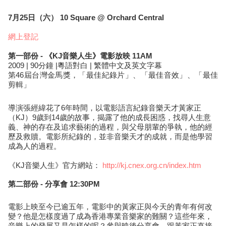
7月25日（六） 10 Square @ Orchard Central
網上登記
第一部​份 - 《KJ音樂人生》電影放映 11AM
2009 | 90分鐘 |粵語對白 | 繁體中文及英文字幕
第46屆台灣金馬獎，「最佳紀錄片」、「最佳音效」、「最佳
剪輯」
導演張經緯花了6年時間，以電影語言紀錄音樂天才黃家正
（KJ）9歲到14歲的故事，揭露了他的成長困惑，找尋人生意
義、神的存在及追求藝術的過程，與父母朋輩的爭執，他的經
歷及救贖。電影所紀錄的，並非音樂天才的成就，而是他學習
成為人的過程。
《KJ音樂人生》官方網站：
http://kj.cnex.org.cn/index.htm
第二部​份 - 分享會 12:30PM
電影上映至今已逾五年，電影中的黃家正與今天的青年有何改
變？他是怎樣度過了成為香港專業音樂家的難關？這些年來，
音樂上的發展又是怎樣的呢？參與映後分享會，跟黃家正直接