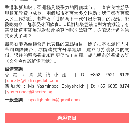
香港和新加坡，亞洲極具競爭力的兩個城市，一直在良性競爭
與相互欣賞中成長。兩個城市有著太多交匯點：我們都有著驚
人的工作態度、都帶著「甘願為下一代付出所有」的思維、都
愛吃如命、都享受休閒飲食......我們都樂意踏進對方的潮流，有
甚麼比這更能展現對彼此的尊重呢？欸對了，你嚐過地道的港
式奶茶了嗎？
照亮香港為藝穗會具代表性的重點項目—除了把本地創作人才
帶到國際舞台，亦能讓雙方分享經驗、建立可持續發展的關
係。過往的照亮香港項目更促進了首爾、胡志明市與香港簽訂
《文化合作諒解備忘錄》。
媒體查詢：
香港
：
周慧禎小姐 | D: +852 2521 9126
|
christy@hkfringeclub.com
新加坡
：
Ms Yasminbee
Ebbysheikh
| D: +65 6835 8174
|
yasminbee@therice.sg
一般查詢：
spotlighthksin@gmail.com
精彩節目