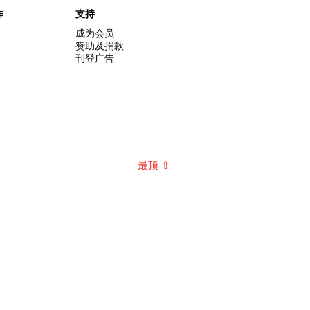
作
支持
成为会员
赞助及捐款
刊登广告
最顶 ⇧