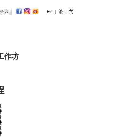
En
|
繁
|
简
子会讯
工作坊
程
时
时
时
时
时
时