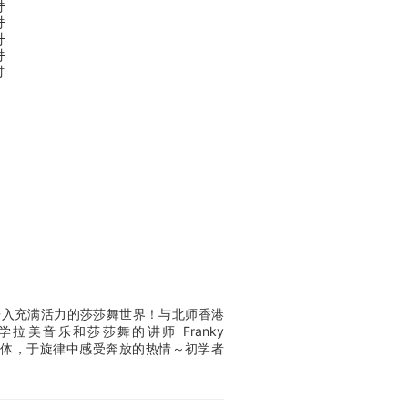
时
时
时
时
时
脚步，进入充满活力的莎莎舞世界！与北师香港
大学拉美音乐和莎莎舞的讲师 Franky
释放肢体，于旋律中感受奔放的热情～初学者