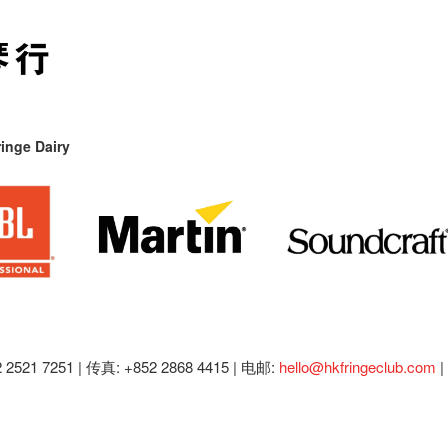
inge Dairy
2521 7251 | 传真: +852 2868 4415 |
电邮:
hello@hkfringeclub.com
|