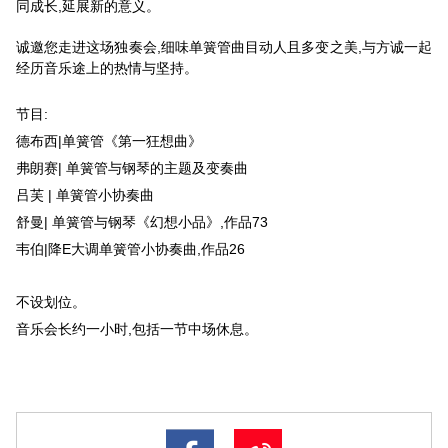
同成长,延展新的意义。
诚邀您走进这场独奏会,细味单簧管曲目动人且多变之美,与方诚一起
经历音乐途上的热情与坚持。
节目:
德布西|单簧管《第一狂想曲》
弗朗赛| 单簧管与钢琴的主题及变奏曲
吕芙 | 单簧管小协奏曲
舒曼| 单簧管与钢琴《幻想小品》,作品73
韦伯|降E大调单簧管小协奏曲,作品26
不设划位。
音乐会长约一小时,包括一节中场休息。