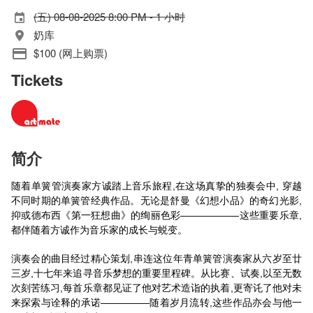
(五) 08-08-2025 8:00 PM - 1 小时
奶库
$100 (网上购票)
Tickets
简介
随着单簧管演奏家方诚踏上音乐旅程,在这场真挚的独奏会中, 穿越
不同时期的单簧管经典作品。无论是舒曼《幻想小品》的奇幻光影,
抑或德布西《第一狂想曲》的绚丽色彩——————这些重要乐章,
都伴随着方诚作为音乐家的成长与蜕变。
演奏会的曲目经过精心策划,串连这位年青单簧管演奏家从六岁至廿
三岁,十七年来追寻音乐梦想的重要里程碑。从比赛、试奏,以至无数
次刻苦练习,每首乐章都见证了他对艺术造诣的执着,更寄讬了他对未
来探索与诠释的承诺—————随着岁月流转,这些作品亦会与他一