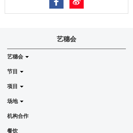
艺穗会
艺穗会
节目
关于艺穗会
项目
艺穗会的演化
拉阔
场地
使命与宗旨
展览
Jazz-Go-Central, Jazz-Go-Fringe
机构合作
艺穗会架构
演出
LPL
陈丽玲划廊
餐饮
档案库
活动
2015-16 艺术场地资助计划
奶库