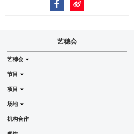
艺穗会
艺穗会
节目
关于艺穗会
项目
艺穗会的演化
拉阔
场地
使命与宗旨
展览
Jazz-Go-Central, Jazz-Go-Fringe
机构合作
艺穗会架构
演出
LPL
陈丽玲划廊
餐饮
档案库
活动
2015-16 艺术场地资助计划
奶库