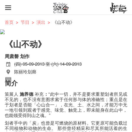
首页
节目
演出
《山不动》
《山不动》
周肃磐 划作
(四) 05-09-2013 至 (六) 14-09-2013
陈丽玲划廊
简介
策展人
施养德
补充
：
“此中一切，并不是要求重塑划者所见或
不见的，也不没有意图求索于任何形与体的准确性；重点是在
于划者是否能「心山合一」，在光、土、水之间，才能万中无
一地引领到观者于感觉、味觉、触觉上，即未能身在此山中，
也能领受得到山之魂。”
划者手中的「炭」也曾是可燃烧的原材料。它更原可能负载过
不同植物和动物的生命。 那些曾经精采和尽其所能活着的生