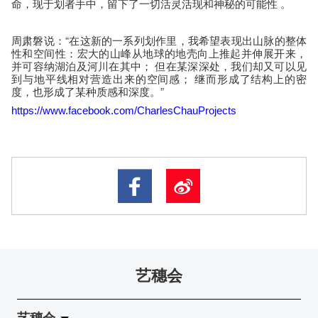
命，现于划者手中，留下了一切活灵活现和神秘的可能性 。
周肃磐说：“在这新的一系列划作里，我希望表现出山脉的整体
性和空间性：宏大的山峰从地球的地壳向上推起并伸展开来，
并可容纳湖泊及河川在其中； 但在某深深处，我们却又可以见
到与地平线相对营造出来的空间感； 继而形成了结构上的密
度，也形成了某种质感和深度。”
https://www.facebook.com/CharlesChauProjects
艺穗会
艺穗会