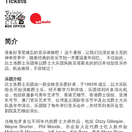
Tickets
简介
准备好享受难忘的音乐体验吧！ 这个暑假，让我们沉浸在迪士尼的
神奇世界中，随着经典的音乐节拍一齐重温童年回忆。 不仅如此，
比士洛爵士乐团将以爵士大乐团风格呈现着名的的日本动划音乐作
品。机会难得，不容错过！
乐团介绍
比士洛爵士乐团由一群业馀音乐爱好者，于1993年成立，以大乐队
组合开始演奏爵士乐。经不断学习和排练，乐团得到许多演出机
会，包括获邀参与青年艺术节、香港艺穗节、香港爵士缤纷、亚洲
长号节、澳门管乐艺术节、台湾嘉义国际管乐节中及台北爵士大乐
队嘉年华演出。乐团除了每年举行音乐会外，亦经常到各区会堂、
剧院及艺穗会演出。
当晚包罗多位不同年代的爵士大师作品，包括 Dizzy Gillespie、
Wayne Shorter、Phil Woods。亦会加入近代爵士红人新作如
Michael P. Mossman、Jeff Jarvis、Kris Berg。更有 Moon River、