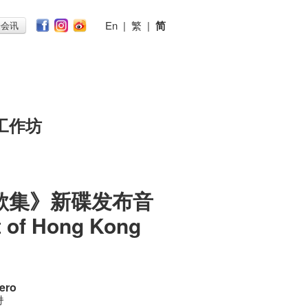
En
|
繁
|
简
子会讯
工作坊
k 歌集》新碟发布音
 of Hong Kong
ero
时