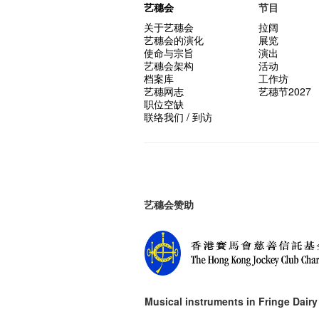
艺穗会
节目
关于艺穗会
拉阔
艺穗会的演化
展览
使命与宗旨
演出
艺穗会架构
活动
档案库
工作坊
艺穗网志
艺穗节2027
职位空缺
联络我们 / 到访
艺穗会赞助
Musical instruments in
Fringe Dairy