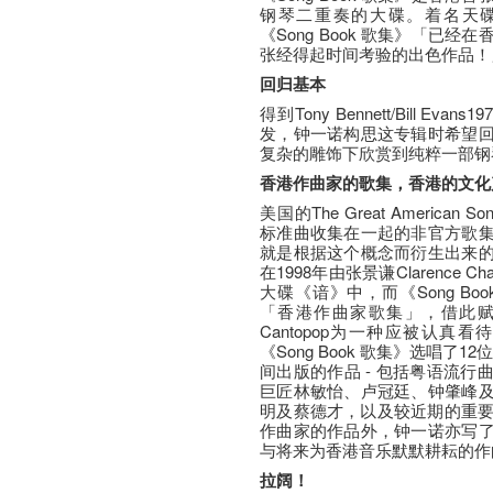
钢琴二重奏的大碟。着名天碟监制张
《Song Book 歌集》「已
张经得起时间考验的出色作品！
回归基本
得到Tony Bennett/Bill 
发，钟一诺构思这专辑时希望
复杂的雕饰下欣赏到纯粹一部钢
香港作曲家的歌集，香港的文化
美国的The Great Americ
标准曲收集在一起的非官方歌集，而
就是根据这个概念而衍生出来
在1998年由张景谦Clarence
大碟《谙》中，而《Song B
「香港作曲家歌集」，借此赋予
Cantopop为一种应被认
《Song Book 歌集》选唱了1
间出版的作品 - 包括粤语流
巨匠林敏怡、卢冠廷、钟肇峰
明及蔡德才，以及较近期的重要
作曲家的作品外，钟一诺亦写
与将来为香港音乐默默耕耘的作
拉阔！