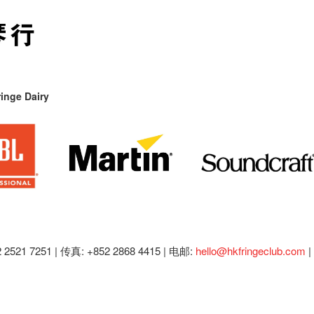
inge Dairy
2521 7251 | 传真: +852 2868 4415 |
电邮:
hello@hkfringeclub.com
|