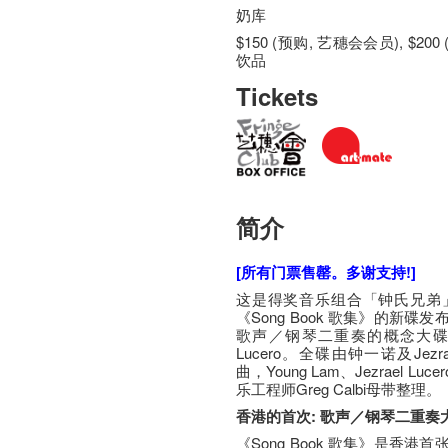
奶库
$150 (预购, 艺穗会会员), $200
饮品
Tickets
简介
[所有门票售罄。多谢支持!]
这是得奖音乐组合「钟氏兄弟
《Song Book 歌集》的新碟发
歌声／钢琴二重奏的概念大碟，
Lucero。全碟由钟一诺及Jezrael
曲，Young Lam、Jezrael
乐工程师Greg Calbi母带整理。
香港的首次: 歌声／钢琴二重奏
《Song Book 歌集》是香