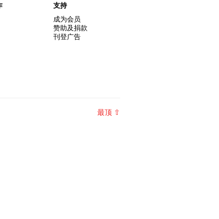
作
支持
成为会员
赞助及捐款
刊登广告
最顶 ⇧