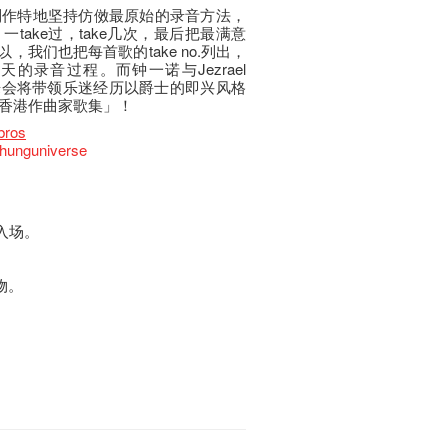
》的制作特地坚持仿傚最原始的录音方法，
take过，take几次，最后把最满意
，我们也把每首歌的take no.列出，
的录音过程。而钟一诺与Jezrael
音乐会将带领乐迷经历以爵士的即兴风格
香港作曲家歌集」！
bros
chunguniverse
入场。
物。