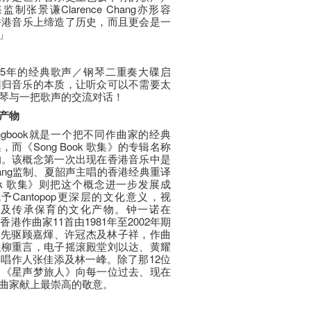
景谦Clarence Chang亦形容
经在香港音乐上缔造了历史，而且更会是一
」
Evans1975年的经典歌声／钢琴二重奏大碟启
回归音乐的本质，让听众可以不需要太
琴与一把歌声的交流对话！
产物
an Songbook就是一个把不同作曲家的经典
《Song Book 歌集》的专辑名称
的。该概念第一次出现在香港音乐中是
 Chang监制、夏韶声主唱的香港经典重译
ook 歌集》则把这个概念进一步发展成
Cantopop更深层的文化意义，视
真看待及传承保育的文化产物。钟一诺在
2位香港作曲家11首由1981年至2002年期
行曲先驱顾嘉煇、许冠杰及林子祥，作曲
及柳重言，电子摇滚殿堂刘以达、黄耀
唱作人张佳添及林一峰。除了那12位
了《星声梦旅人》向每一位过去、现在
曲家献上最崇高的敬意。