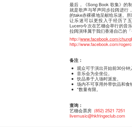
最后，《Song Book 歌集
就是歌声与琴声同步拉阔进行，一
的take赤裸裸地呈献给乐迷。所以
让乐迷可以更投入于经历了五天
Lucero今次在艺穗会举行的
拉阔演绎属于我们香港自己的「
http://
www.facebook.com/chung
http://www.facebook.com/roger
备注：
观众可于演出开始前30分钟
音乐会为全坐位。
饮品券于入场时派发。
场内不可享用外带饮品和食
*数量有限。
查询：
艺穗会票房
(852) 2521 7251
livemusic@hkfringeclub.com