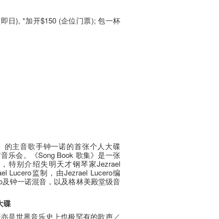
 (即日), *加开$150 (企位门票); 包一杯
」的主音歌手钟一诺的首张个人大碟
布音乐会。《Song Book 歌集》是一张
特别介绍失明天才钢琴家Jezrael
 Lucero监制，由Jezrael Lucero编
 Lucero及钟一诺混音，以及格林美殿堂级音
大碟
港首张亦是世界音乐史上也极罕有的歌声／