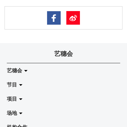
艺穗会
艺穗会
节目
关于艺穗会
项目
艺穗会的演化
拉阔
场地
使命与宗旨
展览
Jazz-Go-Central, Jazz-Go-Fringe