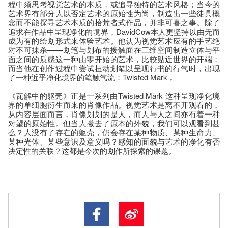
程中须思考视觉艺术的本质，或追寻独特的艺术风格；当今的
艺术界有部分人以否定艺术的原始性为尚，制造出一些徒具概
念而不能探寻艺术本质的拾荒者式作品，并非可喜之事。除了
追求在作品中呈现净化的境界，DavidCow本人更坚持以由无而
成为有的绘划形式来体验艺术。他认为视觉艺术应有的手艺绝
对不可抺杀——划笔与划布的接触面在三维空间制造立体与平
面之间的质感这一种由零开始的艺术，比较贴近世界的开端；
而当他在创作过程中尝试扭动划笔以呈现行书的行气时，出现
了一种近乎净化境界的笔触气流：Twisted Mark 。
《瓦解中的躯壳》正是一系列由Twisted Mark 这种呈现净化境
界的单细胞衍生而来的肖像作品。视觉艺术是离不开观看的，
从内容层面而言，肖像划划的是人，而人与人之间亦有着一种
对望的原始性。但当人撇去了原本的外貌，我们可以观看到甚
么？人没有了存在的躯壳，仍会存在某种物质、某种生命力、
某种光体、某些意识及意义吗？感知的面貌与艺术的净化有否
决定性的关联？这都是今次的划作所探索的课题。