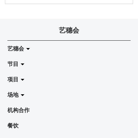
艺穗会
艺穗会
节目
关于艺穗会
项目
艺穗会的演化
拉阔
场地
使命与宗旨
展览
Jazz-Go-Central, Jazz-Go-Fringe
机构合作
艺穗会架构
演出
LPL
陈丽玲划廊
餐饮
档案库
活动
2015-16 艺术场地资助计划
奶库