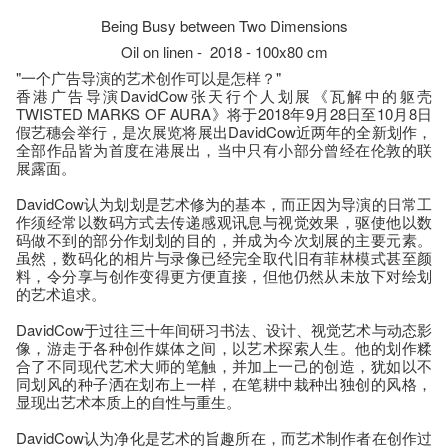
Being Busy between Two Dimensions
Oil on linen - 2018 - 100x80 cm
"一个广告导演的艺术创作可以是怎样？"
香港广告导演DavidCow张天行个人划展《瓦解中的躯壳
TWISTED MARKS OF AURA》将于2018年9月28日至10月8日
假艺穗会举行，是次展览将展出DavidCow近两年的全新划作，
全部作品皆为首度在港展出，当中只有小部分曾经在伦敦的联
展露面。
DavidCow认为划划是艺术修为的基本，而正因为导演的日常工
作须经常以数码方式去传递感观讯息与视觉效果，驱使他以数
码做不到的部分作划划的目的，并成为今次划展的主要元素。
虽然，数码化的相片与录像已经完全取代旧有菲林模式甚至颜
料，令分享与创作变得更方便直接，但他仍然从未放下对绘划
的艺术追求。
DavidCow于过往三十年间研习书法、设计、视觉艺术与动态影
像，游走于各种创作媒体之间，以艺术探索人生。他的划作糅
合了不同现代艺术大师的笔触，并加上一己的创造，犹如以不
同划风的种子洒在划布上一样，在笔耕中栽种出独创的风格，
显现出艺术本质上的自性与重生。
DavidCow认为净化是艺术的旨趣所在，而艺术制作者在创作过