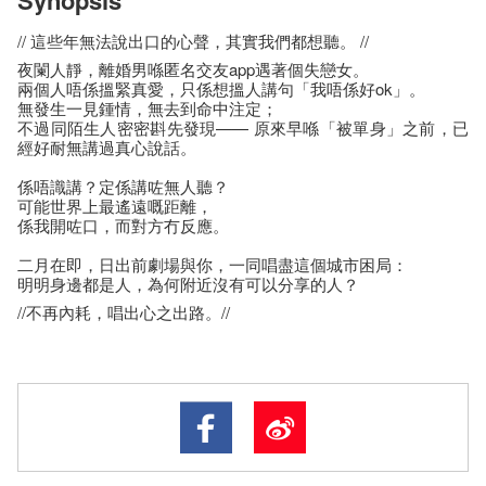
// 這些年無法說出口的心聲，其實我們都想聽。 //
夜闌人靜，離婚男喺匿名交友app遇著個失戀女。
兩個人唔係搵緊真愛，只係想搵人講句「我唔係好ok」。
無發生一見鍾情，無去到命中注定；
不過同陌生人密密斟先發現—— 原來早喺「被單身」之前，已
經好耐無講過真心說話。
係唔識講？定係講咗無人聽？
可能世界上最遙遠嘅距離，
係我開咗口，而對方冇反應。
二月在即，日出前劇場與你，一同唱盡這個城市困局：
明明身邊都是人，為何附近沒有可以分享的人？
//不再內耗，唱出心之出路。//