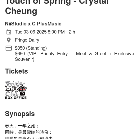
Touch of Spring - Crystal
Cheung
NiiStudio x C PlusMusic
Tue 03-06-2025 8:00 PM - 2 h
Fringe Dairy
$350 (Standing)
$650 (VIP: Priority Entry + Meet & Greet + Exclusive
Souvenir)
Tickets
Synopsis
春天，一年之始；
同時，是最矇朧的時份；
矇朧氣氛會令人回想過去，