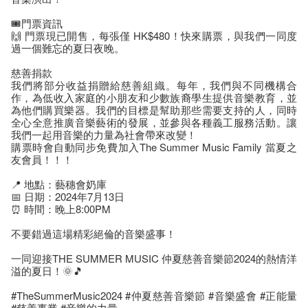
🎟門票資訊
🙌 門票現已開售，每張僅 HK$480！快來購票，與我們一同度
過一個難忘的夏日夜晚。
慈善捐款
我們將部分收益捐贈給慈善組織。每年，我們與不同機構合
作，為低收入家庭的小朋友和少數族裔學生提供音樂教育，並
為他們購買樂器。我們的目標是幫助那些需要支持的人，同時
全心全意推廣音樂藝術的發展，並參與各種義工服務活動。讓
我們一起用音樂的力量為社會帶來改變！
購票時會自動同步免費加入The Summer Music Family 當夏之
友會員！！！
📍 地點：藝穗會奶庫
📅 日期：2024年7月13日
⏰ 時間：晚上8:00PM
不要錯過這場精彩絕倫的音樂盛事！
一同迎接THE SUMMER MUSIC 仲夏慈善音樂節2024的熱情洋
溢的夏日！🌞🎵
#TheSummerMusic2024 #仲夏慈善音樂節 #音樂盛會 #正能量
#慈善事業 #音樂的力量