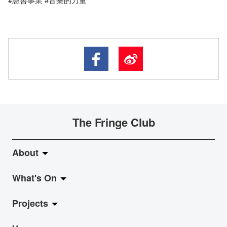
The Fringe Club
About
What's On
About Fringe Club
Projects
Fringe Evolution
LiveMusic