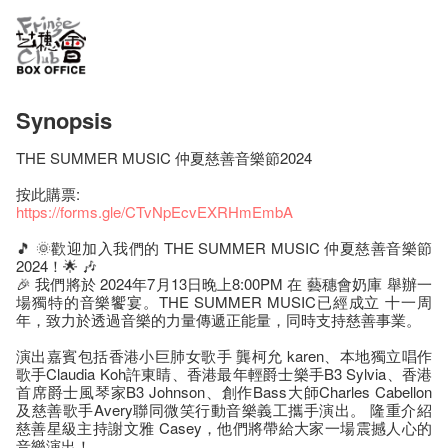
Synopsis
THE SUMMER MUSIC 仲夏慈善音樂節2024
按此購票:
https://forms.gle/CTvNpEcvEXRHmEmbA
🎵 🌞歡迎加入我們的 THE SUMMER MUSIC 仲夏慈善音樂節
2024！🌟 🎶
🎉 我們將於 2024年7月13日晚上8:00PM 在 藝穗會奶庫 舉辦一
場獨特的音樂饗宴。THE SUMMER MUSIC已經成立 十一周
年，致力於透過音樂的力量傳遞正能量，同時支持慈善事業。
演出嘉賓包括香港小巨肺女歌手 龔柯允 karen、本地獨立唱作
歌手Claudia Koh許東睛、香港最年輕爵士樂手B3 Sylvia、香港
首席爵士風琴家B3 Johnson、創作Bass大師Charles Cabellon
及慈善歌手Avery聯同微笑行動音樂義工攜手演出。 隆重介紹
慈善星級主持謝文雅 Casey，他們將帶給大家一場震撼人心的
音樂演出！