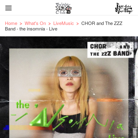
Home
What's On
LiveMusic
CHOR and The ZZZ
Band - the insomnia - Live