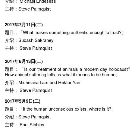
介绍： Michael Endesess
主持：Steve Palmquist
2017年7月11日(二)
题目：「What makes something authentic enough to trust?」
介绍：Subash Sakraney
主持：
Steve Palmquist
2017年6月13日(二)
题目：「Is our treatment of animals a modern day holocaust?
How animal suffering tells us what it means to be human」
介绍：Michelana Lam and Hektor Yan
主持：
Steve Palmquist
2017年5月9日(二)
题目：「If the human unconscious exists, where is it?」
介绍：Steve Palmquist
主持：
Paul Stables