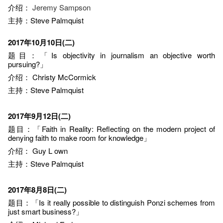
介绍：
Jeremy Sampson
主持：Steve Palmquist
2017年10月10日(二)
题目：「Is objectivity in journalism an objective worth
pursuing?」
介绍： Christy McCormick
主持：Steve Palmquist
2017年9月12日(二)
题目：「Faith in Reality: Reflecting on the modern project of
denying faith to make room for knowledge」
介绍： Guy L own
主持：Steve Palmquist
2017年8月8日(二)
题目：「Is it really possible to distinguish Ponzi schemes from
just smart business?」