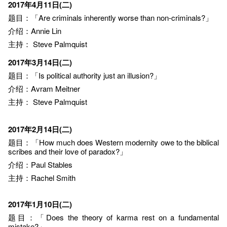
2017年4月11日(二)
题目：「Are criminals inherently worse than non-criminals?」
介绍：Annie Lin
主持：
Steve Palmquist
2017年3月14日(二)
题目：「Is political authority just an illusion?」
介绍：
Avram
Meitner
主持：
Steve Palmquist
2017年2月14日(二)
题目：「How much does Western modernity owe to the biblical
scribes and their love of paradox?」
介绍：Paul Stables
主持：Rachel Smith
2017年1月10日(二)
题目：「Does the theory of karma rest on a fundamental
mistake?」