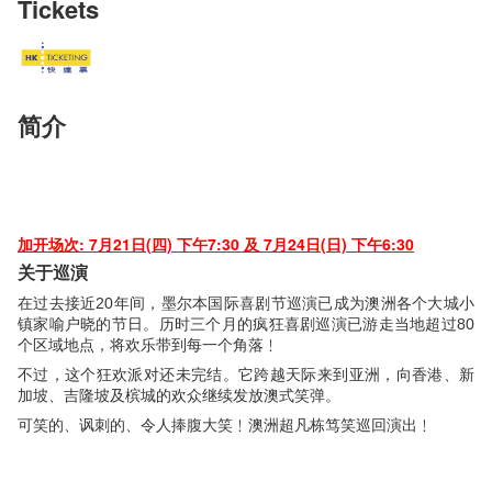
Tickets
简介
加开场次: 7月21日(四) 下午7:30 及 7月24日(日) 下午6:30
关于巡演
在过去接近20年间，墨尔本国际喜剧节巡演已成为澳洲各个大城小
镇家喻户晓的节日。历时三个月的疯狂喜剧巡演已游走当地超过80
个区域地点，将欢乐带到每一个角落﹗
不过，这个狂欢派对还未完结。它跨越天际来到亚洲，向香港、新
加坡、吉隆坡及槟城的欢众继续发放澳式笑弹。
可笑的、讽刺的、令人捧腹大笑﹗澳洲超凡栋笃笑巡回演出﹗