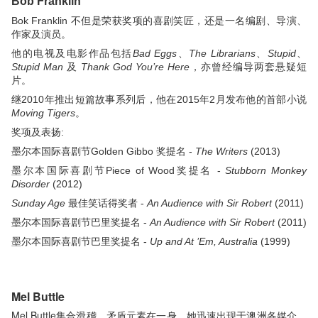
Bob Franklin
Bok Franklin 不但是荣获奖项的喜剧笑匠，还是一名编剧、导演、
作家及演员。
他的电视及电影作品包括
Bad
Eggs
、
The
Librarians
、
Stupid
、
Stupid
Man
及
Thank God You’re
Here
，亦曾经编导两套悬疑短
片。
继2010年推出短篇故事系列后，他在2015年2月发布他的首部小说
Moving
Tigers
。
奖项及表扬:
墨尔本国际喜剧节Golden Gibbo 奖提名 -
The Writers
(2013)
墨尔本国际喜剧节Piece of Wood奖提名 -
Stubborn Monkey
Disorder
(2012)
Sunday Age
最佳笑话得奖者 -
An Audience with Sir Robert
(2011)
墨尔本国际喜剧节巴里奖提名 -
An Audience with Sir Robert
(2011)
墨尔本国际喜剧节巴里奖提名 -
Up and At ’Em, Australia
(1999)
Mel Buttle
Mel Buttle集合滑稽、矛盾元素在一身，她迅速出现于澳洲各媒介。