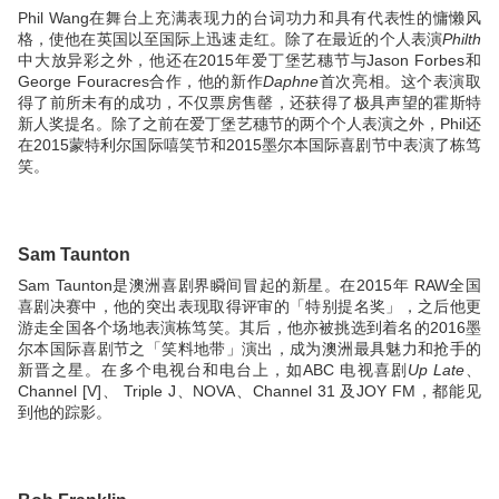
Phil Wang在舞台上充满表现力的台词功力和具有代表性的慵懒风
格，使他在英国以至国际上迅速走红。除了在最近的个人表演
Philth
中大放异彩之外，他还在2015年爱丁堡艺穗节与Jason Forbes和
George Fouracres合作，他的新作
Daphne
首次亮相。这个表演取
得了前所未有的成功，不仅票房售罄，还获得了极具声望的霍斯特
新人奖提名。除了之前在爱丁堡艺穗节的两个个人表演之外，Phil还
在2015蒙特利尔国际嘻笑节和2015墨尔本国际喜剧节中表演了栋笃
笑。
Sam Taunton
Sam Taunton是澳洲喜剧界瞬间冒起的新星。在2015年 RAW全国
喜剧决赛中，他的突出表现取得评审的「特别提名奖」，之后他更
游走全国各个场地表演栋笃笑。其后，他亦被挑选到着名的2016墨
尔本国际喜剧节之「笑料地带」演出，成为澳洲最具魅力和抢手的
新晋之星。在多个电视台和电台上，如ABC 电视喜剧
Up
Late
、
Channel [V]、 Triple J、NOVA、Channel 31 及JOY FM，都能见
到他的踪影。