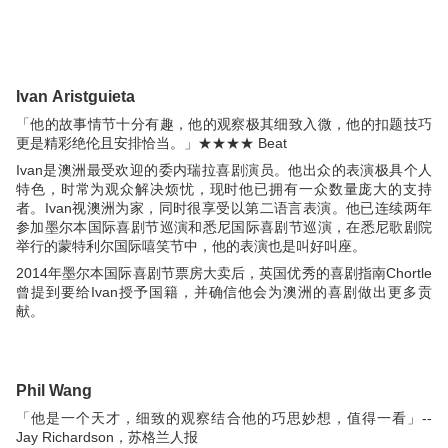
Ivan Aristguieta
「他的故事情节十分有趣，他的观察极其细致入微，他的扣题技巧
更是精彩绝伦且安排恰当。」★★★★ Beat
Ivan是澳洲最受欢迎的委内瑞拉喜剧演员。他出众的表演极具个人
特色，时常为观众解决烦忧，现时他已拥有一众数量庞大的支持
者。Ivan视澳洲为家，同时很享受以第二语言表演。他已连续两年
参加墨尔本国际喜剧节巡演和悉尼国际喜剧节巡演，在悉尼歌剧院
举行的蒙特利尔国际嘻笑节中，他的表演也是叫好叫座。
2014年墨尔本国际喜剧节票房大卖后，英国优秀的喜剧指南Chortle
曾提到要给Ivan授予国籍，并确信他会为澳洲的喜剧做出更多贡
献。
Phil Wang
「他是一个天才，细致的观察结合他的巧思妙想，值得一看」--
Jay Richardson，苏格兰人报