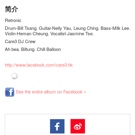
简介
Retronic
Drum-Bill Tsang. Guitar-Nelly Yau, Leung Ching. Bass-Milk Lee.
Violin-Heman Cheung. Vocalist-Jasmine Tse.
Care3 DJ Crew
Ah bea. Biltung. Chill Balloon
http://www.facebook.com/care3.hk
See the entire album on Facebook »