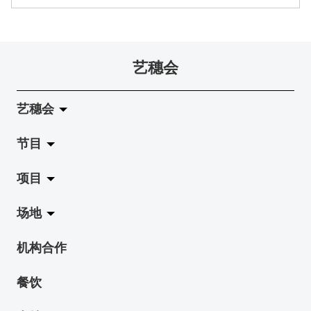
艺穗会
艺穗会
节目
关于艺穗会
项目
艺穗会的演化
拉阔
场地
使命与宗旨
展览
Jazz-Go-Central, Jazz-Go-Fringe
机构合作
艺穗会架构
演出
LPL
陈丽玲划廊
餐饮
档案库
活动
2015-16 艺术场地资助计划
奶库