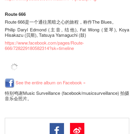
Route 666
Route 666是一个通往黑暗之心的旅程，称作The Blues。
Philip Daryl Edmond (主音, 结他), Fat Wong (竖琴), Koya
Hisakazu (贝斯), Tatsuya Yamaguchi (鼓)
https://www.facebook.com/pages/Route-
666/728229180582314?sk=timeline
See the entire album on Facebook »
特别鸣谢Music Surveillance (facebook/musicsurveillance) 拍摄
音乐会照片。