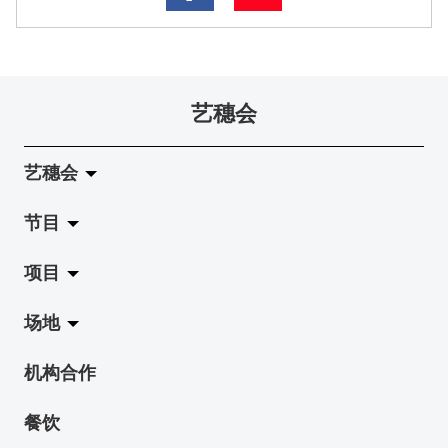
艺穗会
艺穗会
节目
关于艺穗会
项目
艺穗会的演化
拉阔
场地
使命与宗旨
展览
Jazz-Go-Central, Jazz-Go-Fringe
机构合作
艺穗会架构
演出
LPL
陈丽玲划廊
餐饮
档案库
活动
2015-16 艺术场地资助计划
奶库