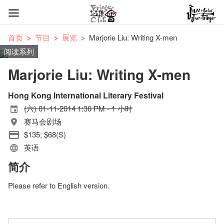
首页
节目
展览
Marjorie Liu: Writing X-men
阅读系列
Marjorie Liu: Writing X-men
Hong Kong International Literary Festival
(六) 01-11-2014 1:30 PM - 1 小时
赛马会剧场
$135; $68(S)
英语
简介
Please refer to English version.