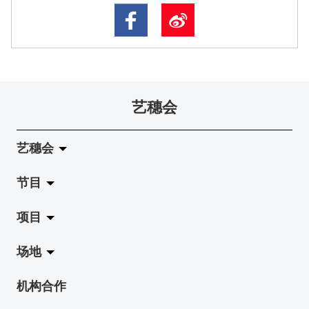
艺穗会
艺穗会
节目
关于艺穗会
项目
艺穗会的演化
拉阔
场地
使命与宗旨
展览
Jazz-Go-Central, Jazz-Go-Fringe
机构合作
艺穗会架构
演出
LPL
陈丽玲划廊