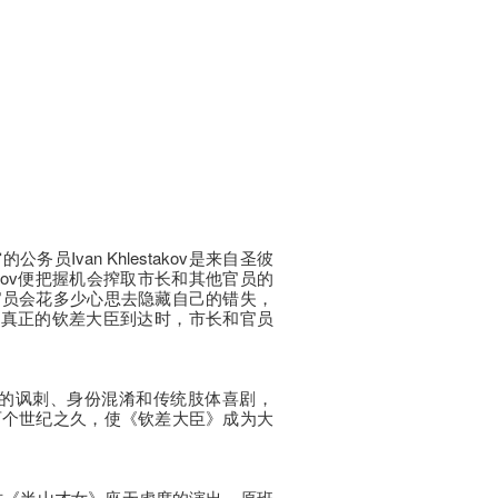
员Ivan Khlestakov是来自圣彼
stakov便把握机会搾取市长和其他官员的
官员会花多少心思去隐藏自己的错失，
﹖当真正的钦差大臣到达时，市长和官员
穿插的讽刺、身份混淆和传统肢体喜剧，
两个世纪之久，使《钦差大臣》成为大
）大作《半山才女》座无虚席的演出，原班