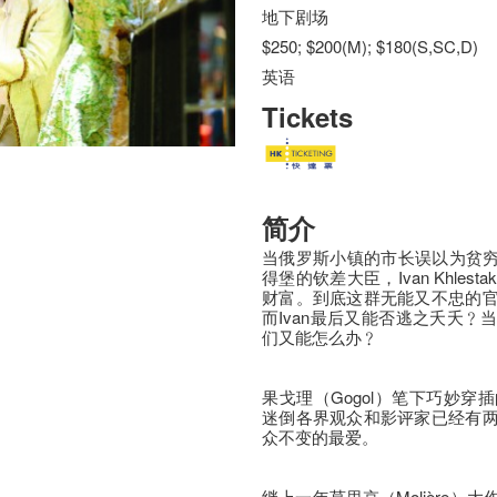
地下剧场
$250; $200(M); $180(S,SC,D)
英语
Tickets
简介
当俄罗斯小镇的市长误以为贫穷的公务
得堡的钦差大臣，Ivan Khle
财富。到底这群无能又不忠的
而Ivan最后又能否逃之夭夭
们又能怎么办﹖
果戈理（Gogol）笔下巧妙
迷倒各界观众和影评家已经有
众不变的最爱。
继上一年莫里哀（Molière