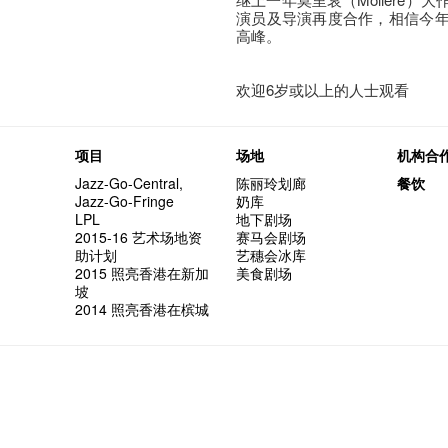
演员及导演再度合作，相信今
高峰。
欢迎6岁或以上的人士观看
项目
场地
机构合
Jazz-Go-Central,
陈丽玲划廊
餐饮
Jazz-Go-Fringe
奶库
LPL
地下剧场
2015-16 艺术场地资
赛马会剧场
助计划
艺穗会冰库
2015 照亮香港在新加
美食剧场
坡
2014 照亮香港在槟城