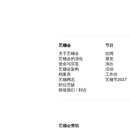
艺穗会
节目
关于艺穗会
拉阔
艺穗会的演化
展览
使命与宗旨
演出
艺穗会架构
活动
档案库
工作坊
艺穗网志
艺穗节2027
职位空缺
联络我们 / 到访
艺穗会赞助