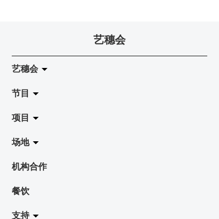
艺穗会
艺穗会
节目
关于艺穗会
项目
艺穗会的演化
拉阔
场地
使命与宗旨
展览
Jazz-Go-Central, Jazz-Go-Fringe
机构合作
艺穗会架构
演出
LPL
陈丽玲划廊
餐饮
档案库
活动
2015-16 艺术场地资助计划
奶库
支持
艺穗网志
工作坊
2015 照亮香港在新加坡
地下剧场