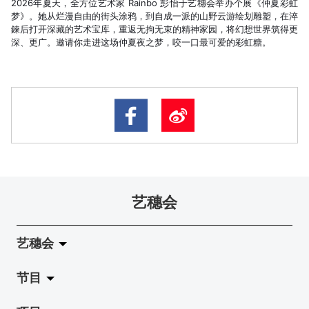
2026年夏天，全方位艺术家 Rainbo 彭怡于艺穗会举办个展《仲夏彩虹
梦》。她从烂漫自由的街头涂鸦，到自成一派的山野云游绘划雕塑，在淬
鍊后打开深藏的艺术宝库，重返无拘无束的精神家园，将幻想世界筑得更
深、更广。邀请你走进这场仲夏夜之梦，咬一口最可爱的彩虹糖。
艺穗会
艺穗会
节目
关于艺穗会