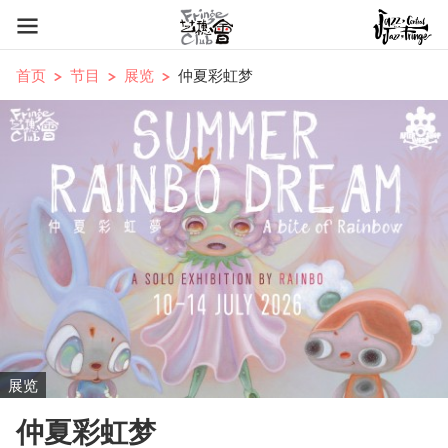
首页
节目
展览
仲夏彩虹梦
展览
仲夏彩虹梦