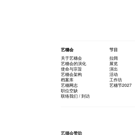
艺穗会
节目
关于艺穗会
拉阔
艺穗会的演化
展览
使命与宗旨
演出
艺穗会架构
活动
档案库
工作坊
艺穗网志
艺穗节2027
职位空缺
联络我们 / 到访
艺穗会赞助