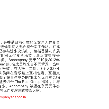
年11月，是香港目前少数的全女声无伴奏合
艺进修学院之无伴奏合唱工作坊。在成
y 已参与过多次演出， 包括香港花卉展
、亚洲无伴奏音乐节，最近亦曾接受
Accompany 更于2010及2012年
any 的8名成员均来自不同背景。当中
人扮鼓，有人扮 二胡。8个人8种性
队员间在音乐路上互相包容、互相支
 更参加了在台湾举办的“亚太区无伴奏合唱
堂级组合 The Real Group 指导，并与
。Accompany 希望在享受无伴奏
的无伴奏演绎式带给大家。
ompanyacappella