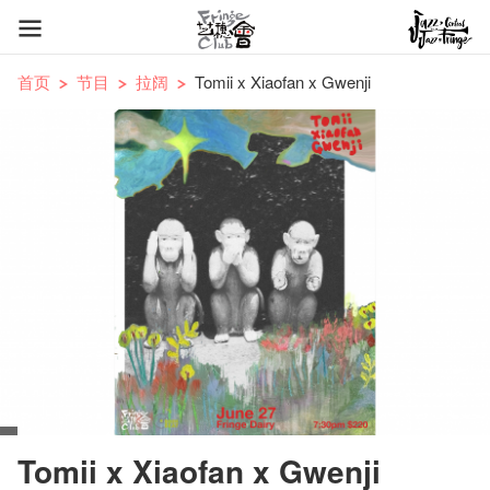
首页
节目
拉阔
Tomii x Xiaofan x Gwenji
Tomii x Xiaofan x Gwenji