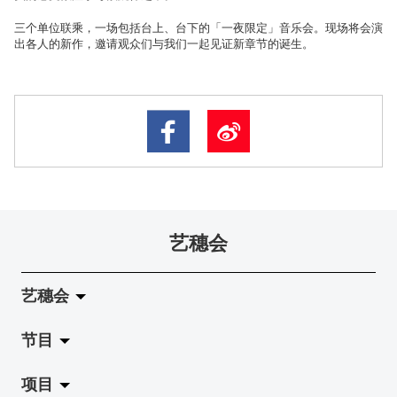
三个单位联乘，一场包括台上、台下的「一夜限定」音乐会。现场将会演
出各人的新作，邀请观众们与我们一起见证新章节的诞生。
艺穗会
艺穗会
节目
关于艺穗会
项目
艺穗会的演化
拉阔