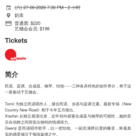
(六) 27-06-2026 7:30 PM - 2 小时
奶库
普通票: $220
艺穗会会员: $198
Tickets
简介
民谣、蓝调、合成器、钢琴、结他⋯⋯三种各具特色的创作养分，将于这
一夜集结于艺穗会。
Tomii 为独立民谣唱作人，揉合民谣、乡谣与蓝调元素。最新专辑《New
Country New Road》刚于今年五月推出。
Xiaofan 从独立摇滚出发，近年转向探索合成器与钢琴的可能性，她的音
乐在动静之间营造出独特的情感张力。
Gwenji 是民谣唱作歌手，以一把结他、一副充满辨识度的嗓音，将最真
实的感受倾注于每段旋律之中。