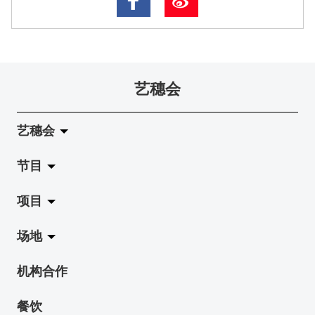
艺穗会
艺穗会
节目
关于艺穗会
项目
艺穗会的演化
拉阔
场地
使命与宗旨
展览
Jazz-Go-Central, Jazz-Go-Fringe
机构合作
艺穗会架构
演出
LPL
陈丽玲划廊
餐饮
档案库
活动
2015-16 艺术场地资助计划
奶库