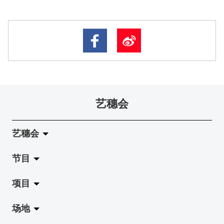
艺穗会
艺穗会
节目
关于艺穗会
项目
艺穗会的演化
拉阔
场地
使命与宗旨
展览
Jazz-Go-Central, Jazz-Go-Fringe