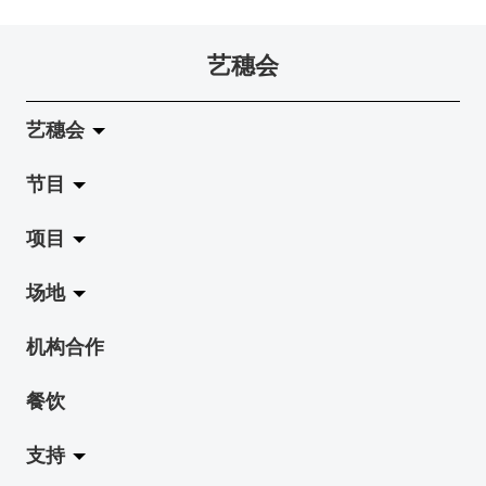
艺穗会
艺穗会
节目
关于艺穗会
项目
艺穗会的演化
拉阔
场地
使命与宗旨
展览
Jazz-Go-Central, Jazz-Go-Fringe
机构合作
艺穗会架构
演出
LPL
陈丽玲划廊
餐饮
档案库
活动
2015-16 艺术场地资助计划
奶库
支持
艺穗网志
工作坊
2015 照亮香港在新加坡
地下剧场