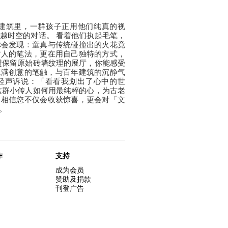
建筑里，一群孩子正用他们纯真的视
越时空的对话。 看着他们执起毛笔，
你会发现：童真与传统碰撞出的火花竟
古人的笔法，更在用自己独特的方式，
进保留原始砖墙纹理的展厅，你能感受
充满创意的笔触，与百年建筑的沉静气
轻声诉说：「看看我划出了心中的世
这群小传人如何用最纯粹的心，为古老
。相信您不仅会收获惊喜，更会对「文
动。
作
支持
成为会员
赞助及捐款
刊登广告