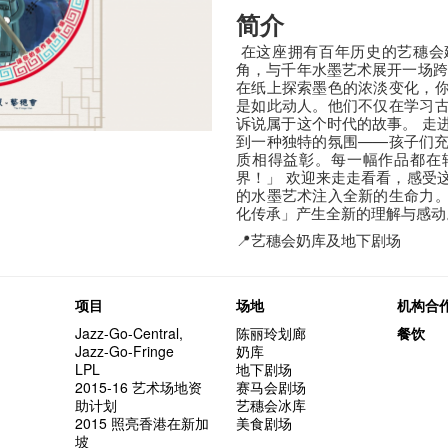
简介
在这座拥有百年历史的艺穗会
角，与千年水墨艺术展开一场跨
在纸上探索墨色的浓淡变化，
是如此动人。他们不仅在学习
诉说属于这个时代的故事。 走
到一种独特的氛围——孩子们
质相得益彰。每一幅作品都在
界！」 欢迎来走走看看，感受
的水墨艺术注入全新的生命力
化传承」产生全新的理解与感
📍
艺穗会奶库及地下剧场
项目
场地
机构合
Jazz-Go-Central,
陈丽玲划廊
餐饮
Jazz-Go-Fringe
奶库
LPL
地下剧场
2015-16 艺术场地资
赛马会剧场
助计划
艺穗会冰库
2015 照亮香港在新加
美食剧场
坡