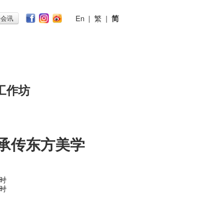
En
|
繁
|
简
子会讯
工作坊
 承传东方美学
小时
小时