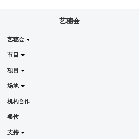
艺穗会
艺穗会
节目
关于艺穗会
项目
艺穗会的演化
拉阔
场地
使命与宗旨
展览
Jazz-Go-Central, Jazz-Go-Fringe
机构合作
艺穗会架构
演出
LPL
陈丽玲划廊
餐饮
档案库
活动
2015-16 艺术场地资助计划
奶库
支持
艺穗网志
工作坊
2015 照亮香港在新加坡
地下剧场