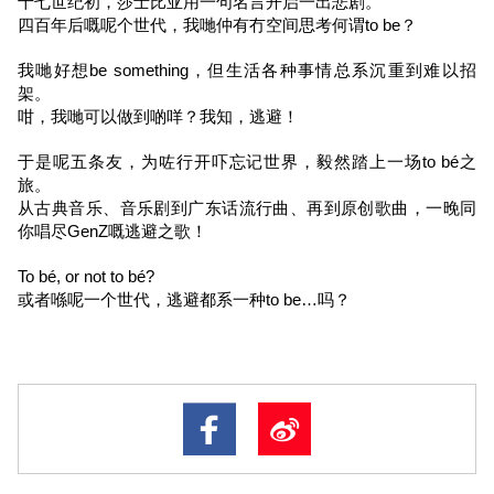
十七世纪初，莎士比亚用一句名言开启一出悲剧。
四百年后嘅呢个世代，我哋仲有冇空间思考何谓to be？
我哋好想be something，但生活各种事情总系沉重到难以招
架。
咁，我哋可以做到啲咩？我知，逃避！
于是呢五条友，为咗行开吓忘记世界，毅然踏上一场to bé之
旅。
从古典音乐、音乐剧到广东话流行曲、再到原创歌曲，一晚同
你唱尽GenZ嘅逃避之歌！
To bé, or not to bé?
或者喺呢一个世代，逃避都系一种to be…吗？