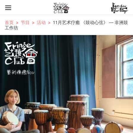
首页
节目
活动
11月艺术疗癒 《鼓动心弦》 — 非洲鼓
工作坊