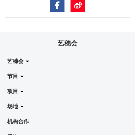
艺穗会
艺穗会
节目
关于艺穗会
项目
艺穗会的演化
拉阔
场地
使命与宗旨
展览
Jazz-Go-Central, Jazz-Go-Fringe
机构合作
艺穗会架构
演出
LPL
陈丽玲划廊