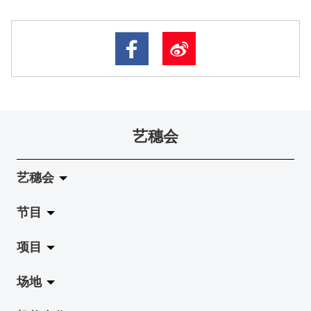
艺穗会
艺穗会
节目
关于艺穗会
项目
艺穗会的演化
拉阔
场地
使命与宗旨
展览
Jazz-Go-Central, Jazz-Go-Fringe