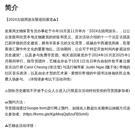
简介
【2024古蹟周游乐暨巡回展览⛪】
发展局文物保育专员办事处于今年10月及11月举办「2024古蹟周游乐」，让公
众发掘和欣赏本地文物建筑的价值和意义。是次活动介绍的十一个法定古蹟及
已获评级的历史建筑，拥有丰富多元的文化背景，或融合中西建筑风格，彰显
香港汇聚中外文化的重要地位。活动期间，公众可于特定开放时间内参观这些
历史建筑*，以及参与免费导赏团。相关巡回展览亦于2024年10月至2025年1
月期间举行。
除导赏团外，艺穗会亦会于10月1日当日举办由创作歌手兼注册
音乐治疗师 Carol Cheung (张洁莹) 与流行钢琴家 Justin Ngai (魏子洛) 带领的
社区音乐表演，以及由全才型的艺术家 - 黄憬珩带领的中国书法体验供民众免
费入场参与。（详情请参考以下
活动详情
）
⚠️部份历史建筑不开放予公众人士进入(只限是次活动特别安排的导赏团参加者)
🎫预约方法：
导赏团须透过Google form进行网上预约，如报名人数超出名额将以抽籤方式选
出参加者。(https://forms.gle/KjpMoqQq8zuFBSoh6)
⛪艺穗会活动详情：