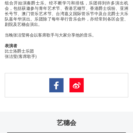
组合开始演奏爵士乐。经不断学习和排练，乐团得到许多演出机
会，包括获邀参与青年艺术节、香港艺穗节、香港爵士缤纷、亚洲
长号节、澳门管乐艺术节、台湾嘉义国际管乐节中及台北爵士大乐
队嘉年华演出。乐团除了每年举行音乐会外，亦经常到各区会堂、
剧院及艺穗会演出。
当晚张洁莹将会以客席歌手与大家分享他的音乐。
表演者
比士洛爵士乐团
张洁莹(
客席歌手)
艺穗会