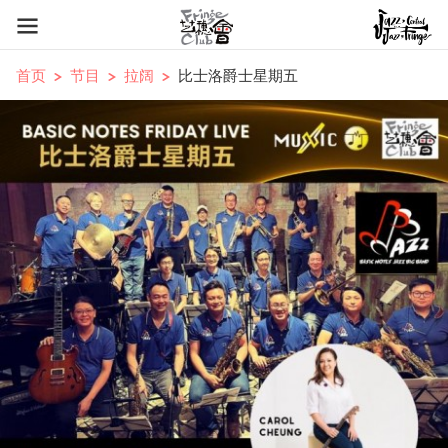
首页
节目
拉阔
比士洛爵士星期五