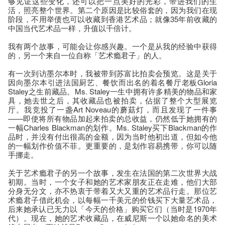
够见证这些变化，还可以把一点美好的光彩，带进我们的生
活，照亮整个世界。第二个原因是比较俗套的，因为我们在现
阶段，不用举债也可以收藏到香港艺术品；就像35年前收藏的
中国当代艺术品一样，升值以千倍计。
我有两个故事，可能会让你感兴趣。一个是从我的经验中获得
的，另一个来自一位自称「艺术瘾君子」的人。
有一次到访墨尔本时，我被带到苏富比拍卖会预览。这是关于
因向墨尔本引进法国厨艺、餐饮而出名的着名餐厅老板Gloria
Staley之生前藏品。Ms. Staley一生中拥有许多精美的物品和家
具，她去世之后，其收藏品也被拍卖，佔据了整个大型展览
厅。我竞投了一盏Art Noveau的蘑菇灯，而且发现了一件事
——即使将所有物品加起来拍卖的总收益，仍然低于她拥有的
一幅Charles Blackman的划作。Ms. Staley买下Blackman的作
品时，并没有付出很高的金额，因为当时他初出道，但如今他
的一幅划作价值不菲。更重要的，是划作容易携带，你可以随
手挪走。
关于艺术瘾君子的另一个故事，发生在法国的第二次世界大战
初期。当时，一个女子和她的艺术家朋友正在走难，他们大部
分身无分文，亦不热衷于带着又大又重的艺术品行走。那位艺
术瘾君子借此机会，以每幅一千美元的价钱买下大量艺术品，
后来她承认已无力以「今天的价格」购买它们（当时是1970年
代）。现在，她的艺术收藏品，在威尼斯一个以她命名的美术