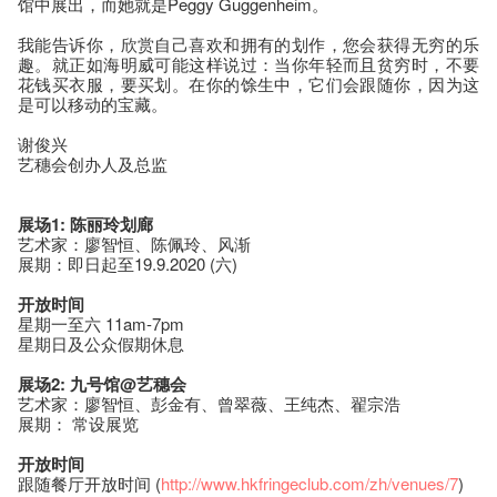
馆中展出，而她就是Peggy Guggenheim。
我能告诉你，欣赏自己喜欢和拥有的划作，您会获得无穷的乐
趣。就正如海明威可能这样说过：当你年轻而且贫穷时，不要
花钱买衣服，要买划。在你的馀生中，它们会跟随你，因为这
是可以移动的宝藏。
谢俊兴
艺穗会创办人及总监
展场
1:
陈丽玲划廊
艺术家：廖智恒、陈佩玲、风渐
展期：即日起至19.9.2020 (六)
开放时间
星期一至六 11am-7pm
星期日及公众假期休息
展场
2:
九号馆
@
艺穗会
艺术家：廖智恒、彭金有、曾翠薇、王纯杰、翟宗浩
展期： 常设展览
开放时间
跟随餐厅开放时间 (
http://www.hkfringeclub.com/zh/venues/7
)