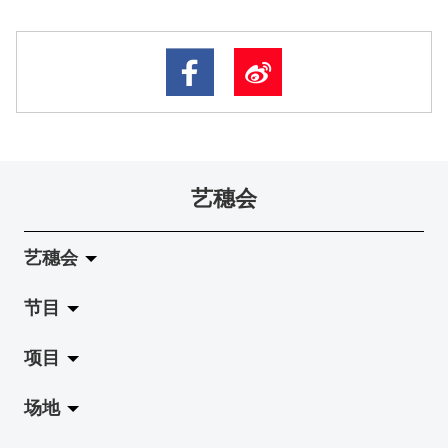
艺穗会
艺穗会
节目
关于艺穗会
项目
艺穗会的演化
拉阔
场地
使命与宗旨
展览
Jazz-Go-Central, Jazz-Go-Fringe