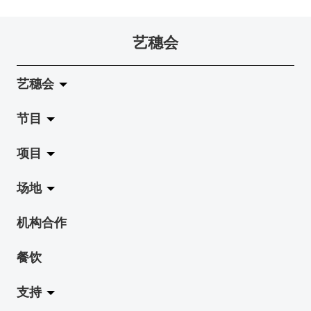
艺穗会
艺穗会
节目
关于艺穗会
项目
艺穗会的演化
拉阔
场地
使命与宗旨
展览
Jazz-Go-Central, Jazz-Go-Fringe
机构合作
艺穗会架构
演出
LPL
陈丽玲划廊
餐饮
档案库
活动
2015-16 艺术场地资助计划
奶库
支持
艺穗网志
工作坊
2015 照亮香港在新加坡
地下剧场