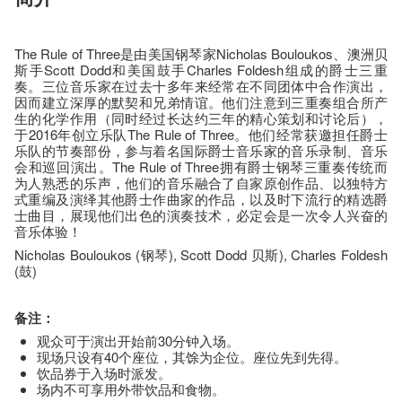
The Rule of Three是由美国钢琴家Nicholas Bouloukos、澳洲贝
斯手Scott Dodd和美国鼓手Charles Foldesh组成的爵士三重
奏。三位音乐家在过去十多年来经常在不同团体中合作演出，
因而建立深厚的默契和兄弟情谊。他们注意到三重奏组合所产
生的化学作用（同时经过长达约三年的精心策划和讨论后），
于2016年创立乐队The Rule of Three。他们经常获邀担任爵士
乐队的节奏部份，参与着名国际爵士音乐家的音乐录制、音乐
会和巡回演出。The Rule of Three拥有爵士钢琴三重奏传统而
为人熟悉的乐声，他们的音乐融合了自家原创作品、以独特方
式重编及演绎其他爵士作曲家的作品，以及时下流行的精选爵
士曲目，展现他们出色的演奏技术，必定会是一次令人兴奋的
音乐体验！
Nicholas Bouloukos (钢琴), Scott Dodd 贝斯), Charles Foldesh
(鼓)
备注：
观众可于演出开始前30分钟入场。
现场只设有40个座位，其馀为企位。座位先到先得。
饮品券于入场时派发。
场内不可享用外带饮品和食物。