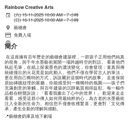
Rainbow Creative Arts
(六) 15-11-2025 10:00 AM - 7 小時
(日) 16-11-2025 10:00 AM - 7 小時
藝穗會
免費入場
簡介
在這座擁有百年歷史的藝穗會建築裡，一群孩子正用他們純真
的視角，與千年水墨藝術展開一場跨越時空的對話。 看著他們
執起毛筆，在紙上探索墨色的濃淡變化，你會發現：童真與傳
統碰撞出的火花竟是如此動人。他們不僅在學習古人的筆法，
更在用自己獨特的方式，訴說屬於這個時代的故事。 走進保留
原始磚牆紋理的展廳，你能感受到一種獨特的氛圍——孩子們
充滿創意的筆觸，與百年建築的沉靜氣質相得益彰。每一幅作
品都在輕聲訴說：「看看我畫出了心中的世界！」 歡迎來走走
看看，感受這群小傳人如何用最純粹的心，為古老的水墨藝術
注入全新的生命力。相信您不僅會收穫驚喜，更會對「文化傳
承」產生全新的理解與感動。
📍
藝穗會奶庫及地下劇場