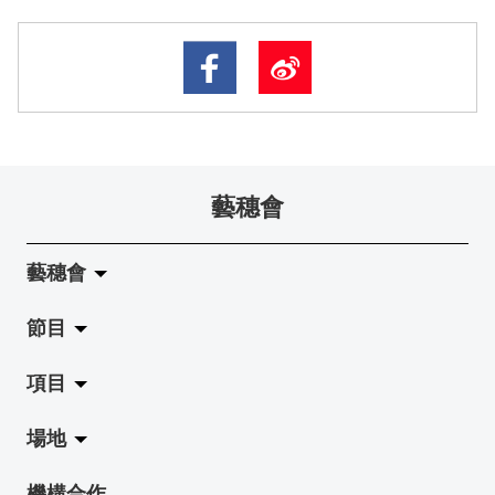
藝穗會
藝穗會
節目
關於藝穗會
項目
藝穗會的演化
拉闊
場地
使命與宗旨
展覽
Jazz-Go-Central, Jazz-Go-Fringe
機構合作
藝穗會架構
演出
LPL
陳麗玲畫廊