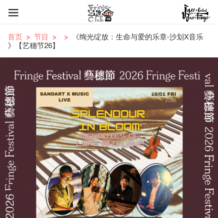
首页
节目
《绚光绽放：生命与爱的乐章-沙划X音乐
》【艺穗节26】