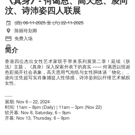
《真身》- 何蔼恩、高天恩、凌向
汶、诗沛姿四人联展
(四) 06-11-2025 至 (六) 22-11-2025
陈丽玲划廊
免费入场
简介
香港四位杰出女性艺术家联手带来系列展第二章！延续《肤
浅》主题，《真身》深入探索外表下的真实 —— 何蔼恩以怪诞
色彩揭开社会表象，高天恩用气泡纸与女性胴体谈「物化」，
凌向汶凭超写实肖像捕捉人性情感，诗沛姿则以纤维艺术赋权
女性。​
___
展期: Nov 6 – 22, 2024
时间: 11am – 8pm (Daily) | 11am – 3pm (Nov 22)
软开幕: Nov 8, Saturday, 6 – 9pm
开幕: Nov 13, Thursday, 6 – 9pm