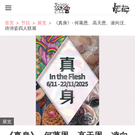
首页
节目
展览
《真身》- 何蔼恩、高天恩、凌向汶、
诗沛姿四人联展
展览