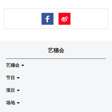
艺穗会
艺穗会
节目
关于艺穗会
项目
艺穗会的演化
拉阔
场地
使命与宗旨
展览
Jazz-Go-Central, Jazz-Go-Fringe