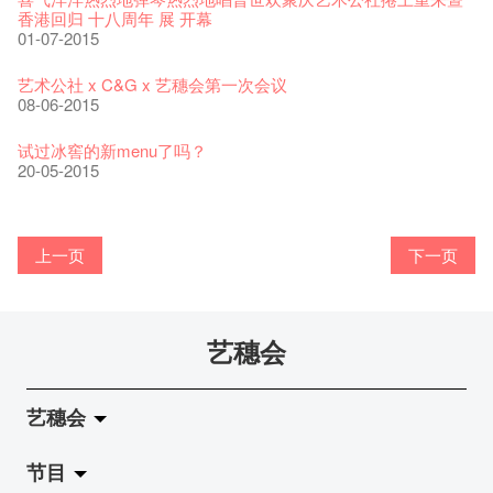
22-08-2017
【艺穗会的20个秘密】#19 主厨Joe的故事
12-08-2016
14-12-2021
👻 Halloween Special【艺穗会的20个秘密】#10 关于更衣室的
4月21日(星期二)重新开放
暂停开放通知
那位女士走了
26-11-2017
香港回归 十八周年 展 开幕
Sold Out In 7 Minutes! C.J.Hendry @ the Fringe
25-11-2016
鬼传闻
16-04-2020
第三场导赏员工作坊精彩片段
02-03-2016
热情满载的色士风手: 孙颖麟
02-07-2019
01-07-2015
新年快乐 | 农历新年开放时间
WANTED - 项目统筹
21-03-2017
【当昌哥架生房碰上艺穗会】
27-10-2016
03-10-2016
第二次的赤裸对话终于裸完， 8月20号再裸过！到时见。
古宅里的下午茶 - 初冲
04-01-2016
04-02-2019
12-04-2018
观赏《她和他的时间之流》注意事项
16-08-2017
【艺穗会的20个秘密】 #18 素食午餐的历史由来
09-08-2016
09-07-2021
暂时关闭作深层清洁和静修
艺穗默剧实验室主席 - Owen Lee
走向自由
24-11-2017
艺术公社 x C&G x 艺穗会第一次会议
聘请: 艺穗会艺术行政实习生
22-11-2016
【艺穗会的20个秘密】 #09 为什么艺穗会的划廊叫陈丽玲划
03-04-2020
【艺穗会的20个秘密】#04 谁设计艺穗会Logos?
01-03-2016
图利古尔2016［无界］巡演
17-06-2019
08-06-2015
青菜沙律 - 也斯
Pop-up Symphonic Artbar
07-03-2017
艺穗会—借来的时间 - Metropop
廊？
30-09-2016
第一次的赤裸终于裸完， 8月6号再裸过！到时见。
奶库推出日式午餐
28-12-2015
23-01-2019
02-04-2018
Wanted! Full time or Part time Bartender
14-08-2017
24-10-2016
艺穗会的20个秘密】#17 有几多级楼梯？
25-07-2016
05-03-2021
我们的辣椒小故事 Part 2
舞蹈家 - Andy Wong
02-11-2017
试过冰窖的新menu了吗？
''Happiness, not in another place, but in this place; not for
18-11-2016
23-03-2020
【艺穗会的20个秘密】#03 艺穗会名字的由来
25-02-2016
风欲静－杜可风X许静联展
20-05-2015
another hour, but this hour." Walt Whitma
有关演出取消
28-09-2016
与传奇的赤裸对话 – 记得失忆
18-12-2015
21-02-2017
21-10-2016
20-07-2016
「百变素食」- Colette's 自助素食午餐
山外山开幕！
艺穗会—星期日的好去处!
新年新景象:D
与冰冰、Benny一起品嚐咖啡！
冰​窖之Pasta再次登场！
艺术家沙龙 — 洪志仑 (韩国)
摄影廊变身Colette's Bar 12:00-00:00
18-05-2015
11-03-2015
03-02-2015
06-01-2015
上一页
下一页
10-12-2014
24-11-2014
29-10-2014
17-02-2014
五月方圆展览 - 快乐布展日！
山外山展览要开幕了！
要吃一口吗？
十筑香港 — 投艺穗会一票吧！
BHA 15 for 15+ Architecture Exhibition记招盛况空前！
十年，一瞬……
冰窖今天起有all-day breakfasts了!
Colette's (2014年1月20日隆重开幕)
15-05-2015
10-03-2015
29-01-2015
02-01-2015
09-12-2014
22-11-2014
02-09-2014
20-01-2014
艺穗会
两位艺术家Joe & Jimmy橱窗上的新作！
Floating in the Wind by Lau Hok Shing, Hanison @ Double
「在艺穗会演奏，让我首次以音乐家的身份充分表达自己。」
Bay在冰窖呢
Secret Walls x HK 最终回！
「好想艺术」x S2 (S square) A cappella
加入我们吧!
11-05-2015
Vision
钢琴家黄家正
31-12-2014
08-12-2014
21-11-2014
19-08-2014
08-03-2015
27-01-2015
艺穗会
Benny接受香港电台《好想艺术》访问
Step Up, and Read Us!
来跟Pepe的猫猫玩耍吧！
首席酿酒师 Didier Mariotti 来访 Circa 1913！
得奖者出炉了!
24-04-2015
「山外山－杨凯、刘学成」双个展开幕
东南亚新派美食 x 水彩划艺术
24-12-2014
06-12-2014
18-11-2014
13-08-2014
06-03-2015
节目
26-01-2015
关于艺穗会
Macbeth演员庆功！